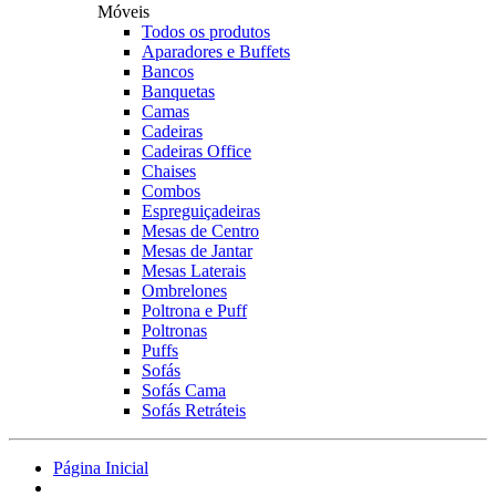
Móveis
Todos os produtos
Aparadores e Buffets
Bancos
Banquetas
Camas
Cadeiras
Cadeiras Office
Chaises
Combos
Espreguiçadeiras
Mesas de Centro
Mesas de Jantar
Mesas Laterais
Ombrelones
Poltrona e Puff
Poltronas
Puffs
Sofás
Sofás Cama
Sofás Retráteis
Página Inicial