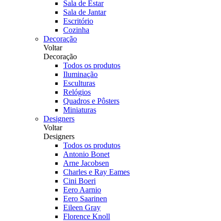
Sala de Estar
Sala de Jantar
Escritório
Cozinha
Decoração
Voltar
Decoração
Todos os produtos
Iluminação
Esculturas
Relógios
Quadros e Pôsters
Miniaturas
Designers
Voltar
Designers
Todos os produtos
Antonio Bonet
Arne Jacobsen
Charles e Ray Eames
Cini Boeri
Eero Aarnio
Eero Saarinen
Eileen Gray
Florence Knoll