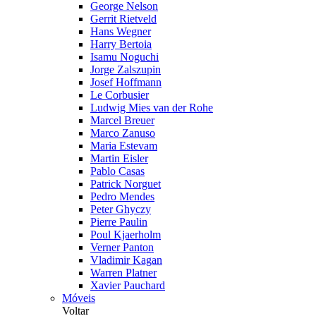
George Nelson
Gerrit Rietveld
Hans Wegner
Harry Bertoia
Isamu Noguchi
Jorge Zalszupin
Josef Hoffmann
Le Corbusier
Ludwig Mies van der Rohe
Marcel Breuer
Marco Zanuso
Maria Estevam
Martin Eisler
Pablo Casas
Patrick Norguet
Pedro Mendes
Peter Ghyczy
Pierre Paulin
Poul Kjaerholm
Verner Panton
Vladimir Kagan
Warren Platner
Xavier Pauchard
Móveis
Voltar