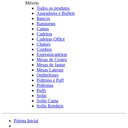
Móveis
Todos os produtos
Aparadores e Buffets
Bancos
Banquetas
Camas
Cadeiras
Cadeiras Office
Chaises
Combos
Espreguiçadeiras
Mesas de Centro
Mesas de Jantar
Mesas Laterais
Ombrelones
Poltrona e Puff
Poltronas
Puffs
Sofás
Sofás Cama
Sofás Retráteis
Página Inicial