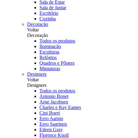
Sala de Estar
Sala de Jantar
Escritório
Cozinha
Decoração
Voltar
Decoração
Todos os produtos
Iluminação
Esculturas
Relógios
Quadros e Pôsters
Miniaturas
Designers
Voltar
Designers
Todos os produtos
Antonio Bonet
Arne Jacobsen
Charles e Ray Eames
Cini Boeri
Eero Aarnio
Eero Saarinen
Eileen Gray
Florence Knoll