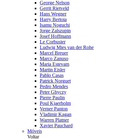
George Nelson
Gerrit Rietveld
Hans Wegner
Harry Bertoia
Isamu Noguchi
Jorge Zalszupin
Josef Hoffmann
Le Corbusier
Ludwig Mies van der Rohe
Marcel Breuer
Marco Zanuso
Maria Estevam
Martin Eisler
Pablo Casas
Patrick Norguet
Pedro Mendes
Peter Ghyczy
Pierre Paulin
Poul Kjaerholm
Verner Panton
Vladimir Kagan
Warren Platner
Xavier Pauchard
Móveis
Voltar