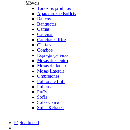
Móveis
Todos os produtos
Aparadores e Buffets
Bancos
Banquetas
Camas
Cadeiras
Cadeiras Office
Chaises
Combos
Espreguiçadeiras
Mesas de Centro
Mesas de Jantar
Mesas Laterais
Ombrelones
Poltrona e Puff
Poltronas
Puffs
Sofás
Sofás Cama
Sofás Retráteis
Página Inicial