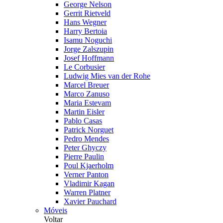
George Nelson
Gerrit Rietveld
Hans Wegner
Harry Bertoia
Isamu Noguchi
Jorge Zalszupin
Josef Hoffmann
Le Corbusier
Ludwig Mies van der Rohe
Marcel Breuer
Marco Zanuso
Maria Estevam
Martin Eisler
Pablo Casas
Patrick Norguet
Pedro Mendes
Peter Ghyczy
Pierre Paulin
Poul Kjaerholm
Verner Panton
Vladimir Kagan
Warren Platner
Xavier Pauchard
Móveis
Voltar