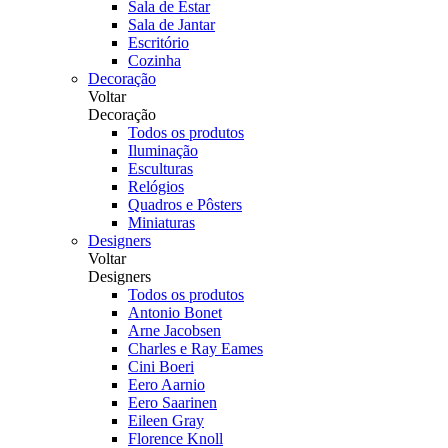
Sala de Estar
Sala de Jantar
Escritório
Cozinha
Decoração
Voltar
Decoração
Todos os produtos
Iluminação
Esculturas
Relógios
Quadros e Pôsters
Miniaturas
Designers
Voltar
Designers
Todos os produtos
Antonio Bonet
Arne Jacobsen
Charles e Ray Eames
Cini Boeri
Eero Aarnio
Eero Saarinen
Eileen Gray
Florence Knoll