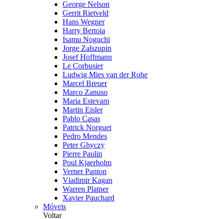
George Nelson
Gerrit Rietveld
Hans Wegner
Harry Bertoia
Isamu Noguchi
Jorge Zalszupin
Josef Hoffmann
Le Corbusier
Ludwig Mies van der Rohe
Marcel Breuer
Marco Zanuso
Maria Estevam
Martin Eisler
Pablo Casas
Patrick Norguet
Pedro Mendes
Peter Ghyczy
Pierre Paulin
Poul Kjaerholm
Verner Panton
Vladimir Kagan
Warren Platner
Xavier Pauchard
Móveis
Voltar