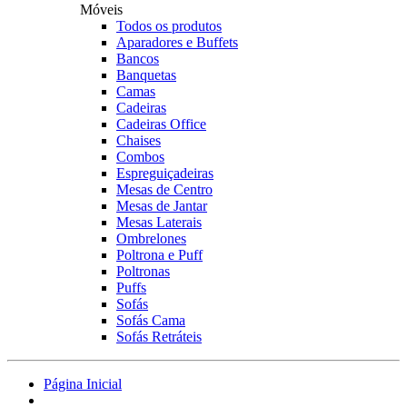
Móveis
Todos os produtos
Aparadores e Buffets
Bancos
Banquetas
Camas
Cadeiras
Cadeiras Office
Chaises
Combos
Espreguiçadeiras
Mesas de Centro
Mesas de Jantar
Mesas Laterais
Ombrelones
Poltrona e Puff
Poltronas
Puffs
Sofás
Sofás Cama
Sofás Retráteis
Página Inicial