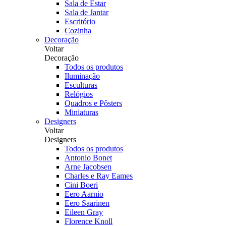
Sala de Estar
Sala de Jantar
Escritório
Cozinha
Decoração
Voltar
Decoração
Todos os produtos
Iluminação
Esculturas
Relógios
Quadros e Pôsters
Miniaturas
Designers
Voltar
Designers
Todos os produtos
Antonio Bonet
Arne Jacobsen
Charles e Ray Eames
Cini Boeri
Eero Aarnio
Eero Saarinen
Eileen Gray
Florence Knoll