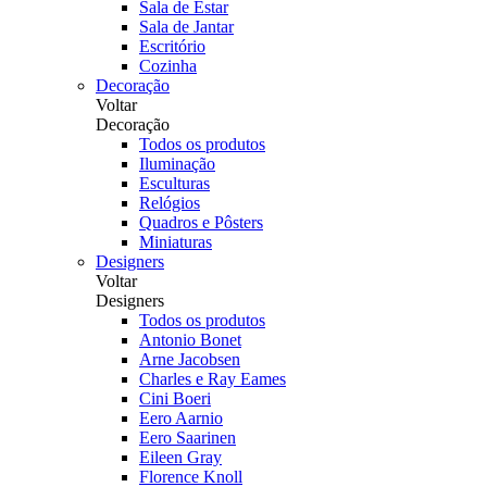
Sala de Estar
Sala de Jantar
Escritório
Cozinha
Decoração
Voltar
Decoração
Todos os produtos
Iluminação
Esculturas
Relógios
Quadros e Pôsters
Miniaturas
Designers
Voltar
Designers
Todos os produtos
Antonio Bonet
Arne Jacobsen
Charles e Ray Eames
Cini Boeri
Eero Aarnio
Eero Saarinen
Eileen Gray
Florence Knoll