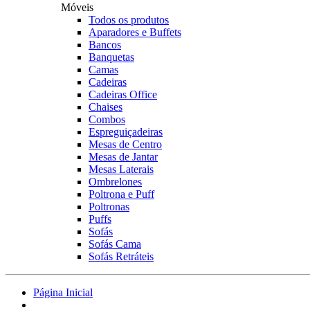
Móveis
Todos os produtos
Aparadores e Buffets
Bancos
Banquetas
Camas
Cadeiras
Cadeiras Office
Chaises
Combos
Espreguiçadeiras
Mesas de Centro
Mesas de Jantar
Mesas Laterais
Ombrelones
Poltrona e Puff
Poltronas
Puffs
Sofás
Sofás Cama
Sofás Retráteis
Página Inicial