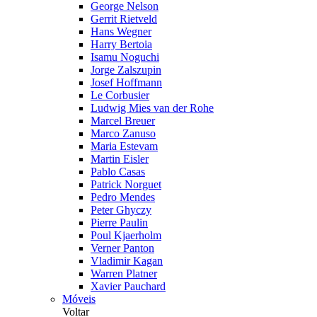
George Nelson
Gerrit Rietveld
Hans Wegner
Harry Bertoia
Isamu Noguchi
Jorge Zalszupin
Josef Hoffmann
Le Corbusier
Ludwig Mies van der Rohe
Marcel Breuer
Marco Zanuso
Maria Estevam
Martin Eisler
Pablo Casas
Patrick Norguet
Pedro Mendes
Peter Ghyczy
Pierre Paulin
Poul Kjaerholm
Verner Panton
Vladimir Kagan
Warren Platner
Xavier Pauchard
Móveis
Voltar