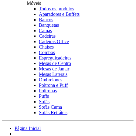
Móveis
Todos os produtos
Aparadores e Buffets
Bancos
Banquetas
Camas
Cadeiras
Cadeiras Office
Chaises
Combos
Espreguiçadeiras
Mesas de Centro
Mesas de Jantar
Mesas Laterais
Ombrelones
Poltrona e Puff
Poltronas
Puffs
Sofás
Sofás Cama
Sofás Retráteis
Página Inicial