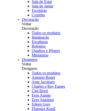
Sala de Estar
Sala de Jantar
Escritório
Cozinha
Decoração
Voltar
Decoração
Todos os produtos
Iluminação
Esculturas
Relógios
Quadros e Pôsters
Miniaturas
Designers
Voltar
Designers
Todos os produtos
Antonio Bonet
Arne Jacobsen
Charles e Ray Eames
Cini Boeri
Eero Aarnio
Eero Saarinen
Eileen Gray
Florence Knoll