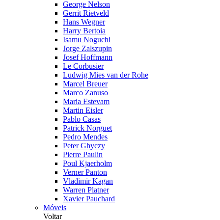
George Nelson
Gerrit Rietveld
Hans Wegner
Harry Bertoia
Isamu Noguchi
Jorge Zalszupin
Josef Hoffmann
Le Corbusier
Ludwig Mies van der Rohe
Marcel Breuer
Marco Zanuso
Maria Estevam
Martin Eisler
Pablo Casas
Patrick Norguet
Pedro Mendes
Peter Ghyczy
Pierre Paulin
Poul Kjaerholm
Verner Panton
Vladimir Kagan
Warren Platner
Xavier Pauchard
Móveis
Voltar