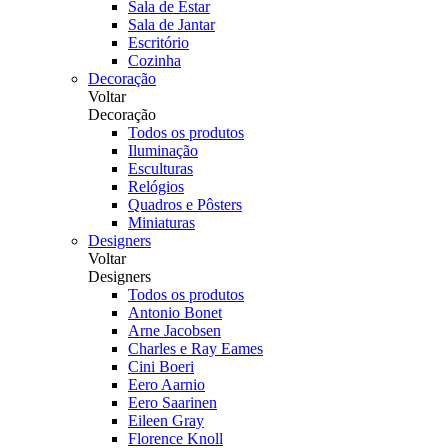
Sala de Estar
Sala de Jantar
Escritório
Cozinha
Decoração
Voltar
Decoração
Todos os produtos
Iluminação
Esculturas
Relógios
Quadros e Pôsters
Miniaturas
Designers
Voltar
Designers
Todos os produtos
Antonio Bonet
Arne Jacobsen
Charles e Ray Eames
Cini Boeri
Eero Aarnio
Eero Saarinen
Eileen Gray
Florence Knoll