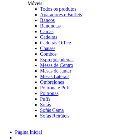
Móveis
Todos os produtos
Aparadores e Buffets
Bancos
Banquetas
Camas
Cadeiras
Cadeiras Office
Chaises
Combos
Espreguiçadeiras
Mesas de Centro
Mesas de Jantar
Mesas Laterais
Ombrelones
Poltrona e Puff
Poltronas
Puffs
Sofás
Sofás Cama
Sofás Retráteis
Página Inicial