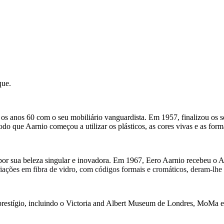
que.
u os anos 60 com o seu mobiliário vanguardista. Em 1957, finalizou os s
ríodo que Aarnio começou a utilizar os plásticos, as cores vivas e as fo
por sua beleza singular e inovadora. Em 1967, Eero Aarnio recebeu o A
iações em fibra de vidro, com códigos formais e cromáticos, deram-lhe 
r prestígio, incluindo o Victoria and Albert Museum de Londres, MoM