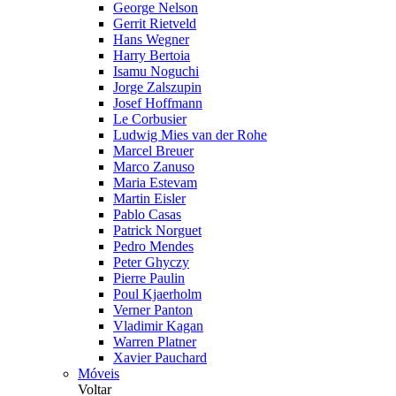
George Nelson
Gerrit Rietveld
Hans Wegner
Harry Bertoia
Isamu Noguchi
Jorge Zalszupin
Josef Hoffmann
Le Corbusier
Ludwig Mies van der Rohe
Marcel Breuer
Marco Zanuso
Maria Estevam
Martin Eisler
Pablo Casas
Patrick Norguet
Pedro Mendes
Peter Ghyczy
Pierre Paulin
Poul Kjaerholm
Verner Panton
Vladimir Kagan
Warren Platner
Xavier Pauchard
Móveis
Voltar