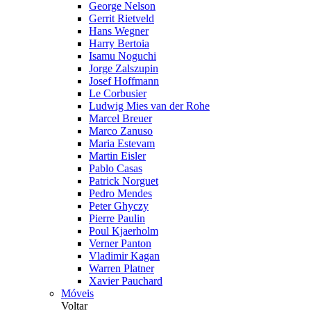
George Nelson
Gerrit Rietveld
Hans Wegner
Harry Bertoia
Isamu Noguchi
Jorge Zalszupin
Josef Hoffmann
Le Corbusier
Ludwig Mies van der Rohe
Marcel Breuer
Marco Zanuso
Maria Estevam
Martin Eisler
Pablo Casas
Patrick Norguet
Pedro Mendes
Peter Ghyczy
Pierre Paulin
Poul Kjaerholm
Verner Panton
Vladimir Kagan
Warren Platner
Xavier Pauchard
Móveis
Voltar