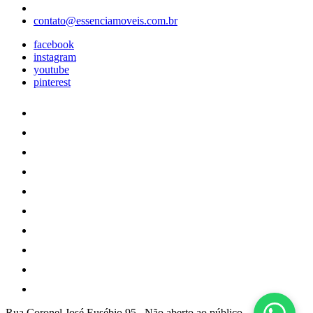
contato@essenciamoveis.com.br
facebook
instagram
youtube
pinterest
Rua Coronel José Eusébio 95 , Não aberto ao público
-