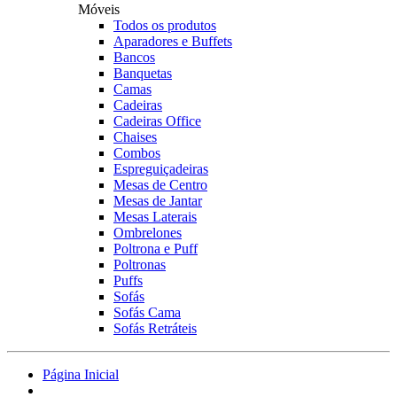
Móveis
Todos os produtos
Aparadores e Buffets
Bancos
Banquetas
Camas
Cadeiras
Cadeiras Office
Chaises
Combos
Espreguiçadeiras
Mesas de Centro
Mesas de Jantar
Mesas Laterais
Ombrelones
Poltrona e Puff
Poltronas
Puffs
Sofás
Sofás Cama
Sofás Retráteis
Página Inicial