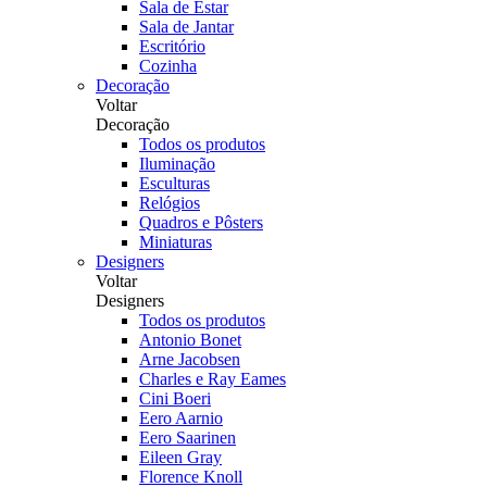
Sala de Estar
Sala de Jantar
Escritório
Cozinha
Decoração
Voltar
Decoração
Todos os produtos
Iluminação
Esculturas
Relógios
Quadros e Pôsters
Miniaturas
Designers
Voltar
Designers
Todos os produtos
Antonio Bonet
Arne Jacobsen
Charles e Ray Eames
Cini Boeri
Eero Aarnio
Eero Saarinen
Eileen Gray
Florence Knoll