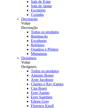
Sala de Estar
Sala de Jantar
Escritório
Cozinha
Decoração
Voltar
Decoração
Todos os produtos
Iluminação
Esculturas
Relógios
Quadros e Pôsters
Miniaturas
Designers
Voltar
Designers
Todos os produtos
Antonio Bonet
Arne Jacobsen
Charles e Ray Eames
Cini Boeri
Eero Aarnio
Eero Saarinen
Eileen Gray
Florence Knoll