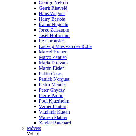
George Nelson
Gerrit Rietveld
Hans Wegner
Harry Bertoia
Isamu Noguchi
Jorge Zalszupin
Josef Hoffmann
Le Corbusier
Ludwig Mies van der Rohe
Marcel Breuer
Marco Zanuso
Maria Estevam
Martin Eisler
Pablo Casas
Patrick Norguet
Pedro Mendes
Peter Ghyczy
Pierre Paulin
Poul Kjaerholm
Verner Panton
Vladimir Kagan
Warren Platner
Xavier Pauchard
Móveis
Voltar