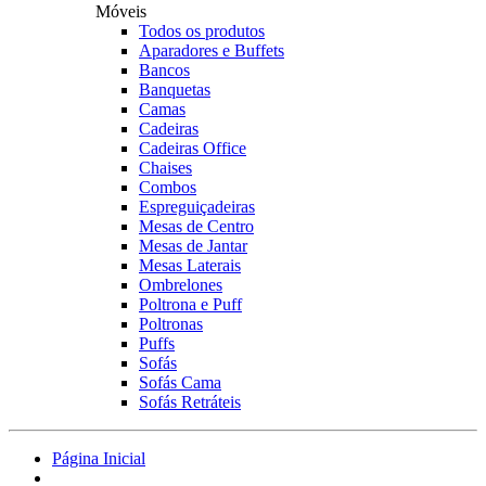
Móveis
Todos os produtos
Aparadores e Buffets
Bancos
Banquetas
Camas
Cadeiras
Cadeiras Office
Chaises
Combos
Espreguiçadeiras
Mesas de Centro
Mesas de Jantar
Mesas Laterais
Ombrelones
Poltrona e Puff
Poltronas
Puffs
Sofás
Sofás Cama
Sofás Retráteis
Página Inicial