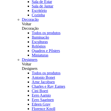
Sala de Estar
Sala de Jantar
Escritório
Cozinha
Decoração
Voltar
Decoração
Todos os produtos
Iluminação
Esculturas
Relógios
Quadros e Pôsters
Miniaturas
Designers
Voltar
Designers
Todos os produtos
Antonio Bonet
Arne Jacobsen
Charles e Ray Eames
Cini Boeri
Eero Aarnio
Eero Saarinen
Eileen Gray
Florence Knoll