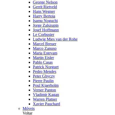
George Nelson
Gerrit Rietveld
Hans Wegner
Harry Bertoia
Isamu Noguchi
Jorge Zalszupin
Josef Hoffmann
Le Corbusier
Ludwig Mies van der Rohe
Marcel Breuer
Marco Zanuso
Maria Estevam
Martin Eisler
Pablo Casas
Patrick Norguet
Pedro Mendes
Peter Ghyczy
Pierre Paulin
Poul Kjaerholm
Verner Panton
Vladimir Kagan
Warren Platner
Xavier Pauchard
Móveis
Voltar