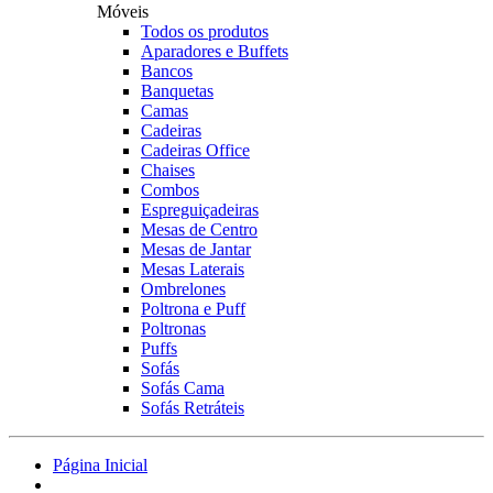
Móveis
Todos os produtos
Aparadores e Buffets
Bancos
Banquetas
Camas
Cadeiras
Cadeiras Office
Chaises
Combos
Espreguiçadeiras
Mesas de Centro
Mesas de Jantar
Mesas Laterais
Ombrelones
Poltrona e Puff
Poltronas
Puffs
Sofás
Sofás Cama
Sofás Retráteis
Página Inicial