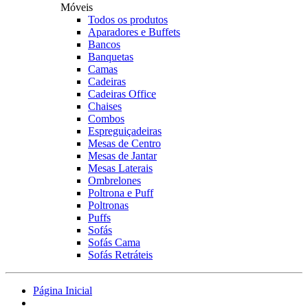
Móveis
Todos os produtos
Aparadores e Buffets
Bancos
Banquetas
Camas
Cadeiras
Cadeiras Office
Chaises
Combos
Espreguiçadeiras
Mesas de Centro
Mesas de Jantar
Mesas Laterais
Ombrelones
Poltrona e Puff
Poltronas
Puffs
Sofás
Sofás Cama
Sofás Retráteis
Página Inicial