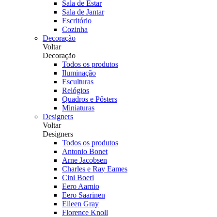
Sala de Estar
Sala de Jantar
Escritório
Cozinha
Decoração
Voltar
Decoração
Todos os produtos
Iluminação
Esculturas
Relógios
Quadros e Pôsters
Miniaturas
Designers
Voltar
Designers
Todos os produtos
Antonio Bonet
Arne Jacobsen
Charles e Ray Eames
Cini Boeri
Eero Aarnio
Eero Saarinen
Eileen Gray
Florence Knoll