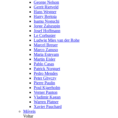
George Nelson
Gerrit Rietveld
Hans Wegner
Harry Bertoia
Isamu Noguchi
Jorge Zalszupin
Josef Hoffmann
Le Corbusier
Ludwig Mies van der Rohe
Marcel Breuer
Marco Zanuso
Maria Estevam
Martin Eisler
Pablo Casas
Patrick Norguet
Pedro Mendes
Peter Ghyczy
Pierre Paulin
Poul Kjaerholm
Verner Panton
Vladimir Kagan
Warren Platner
Xavier Pauchard
Móveis
Voltar