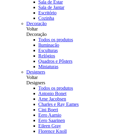
Sala de Estar
Sala de Jantar
Escritório
Cozinha
Decoração
Voltar
Decoração
Todos os produtos
Iluminação
Esculturas
Relógios
Quadros e Pôsters
Miniaturas
Designers
Voltar
Designers
Todos os produtos
Antonio Bonet
Arne Jacobsen
Charles e Ray Eames
Cini Boeri
Eero Aarnio
Eero Saarinen
Eileen Gray
Florence Knoll