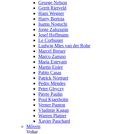
George Nelson
Gerrit Rietveld
Hans Wegner
Harry Bertoia
Isamu Noguchi
Jorge Zalszupin
Josef Hoffmann
Le Corbusier
Ludwig Mies van der Rohe
Marcel Breuer
Marco Zanuso
Maria Estevam
Martin Eisler
Pablo Casas
Patrick Norguet
Pedro Mendes
Peter Ghyczy
Pierre Paulin
Poul Kjaerholm
Verner Panton
Vladimir Kagan
Warren Platner
Xavier Pauchard
Móveis
Voltar