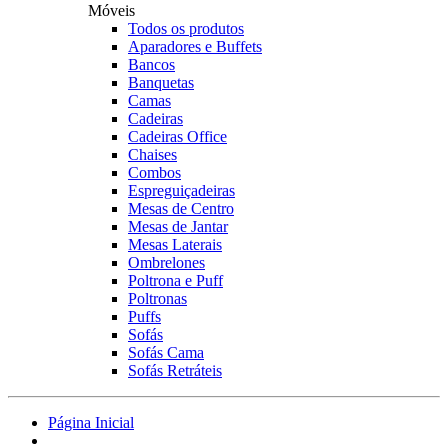
Móveis
Todos os produtos
Aparadores e Buffets
Bancos
Banquetas
Camas
Cadeiras
Cadeiras Office
Chaises
Combos
Espreguiçadeiras
Mesas de Centro
Mesas de Jantar
Mesas Laterais
Ombrelones
Poltrona e Puff
Poltronas
Puffs
Sofás
Sofás Cama
Sofás Retráteis
Página Inicial