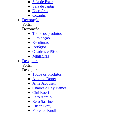
Sala de Estar
Sala de Jantar
Escritório
Cozinha
Decoração
Voltar
Decoração
Todos os produtos
Iluminação
Esculturas
Relógios
Quadros e Pôsters
Miniaturas
Designers
Voltar
Designers
Todos os produtos
Antonio Bonet
Arne Jacobsen
Charles e Ray Eames
Cini Boeri
Eero Aarnio
Eero Saarinen
Eileen Gray
Florence Knoll