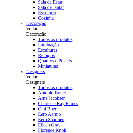
Sala de Estar
Sala de Jantar
Escritório
Cozinha
Decoração
Voltar
Decoração
Todos os produtos
Iluminação
Esculturas
Relógios
Quadros e Pôsters
Miniaturas
Designers
Voltar
Designers
Todos os produtos
Antonio Bonet
Arne Jacobsen
Charles e Ray Eames
Cini Boeri
Eero Aarnio
Eero Saarinen
Eileen Gray
Florence Knoll