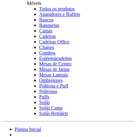
Móveis
Todos os produtos
Aparadores e Buffets
Bancos
Banquetas
Camas
Cadeiras
Cadeiras Office
Chaises
Combos
Espreguiçadeiras
Mesas de Centro
Mesas de Jantar
Mesas Laterais
Ombrelones
Poltrona e Puff
Poltronas
Puffs
Sofás
Sofás Cama
Sofás Retráteis
Página Inicial