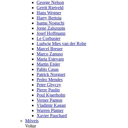
George Nelson
Gerrit Rietveld
Hans Wegner
Harry Bertoia
Isamu Noguchi
Jorge Zalszupin
Josef Hoffmann
Le Corbusier
Ludwig Mies van der Rohe
Marcel Breuer
Marco Zanuso
Maria Estevam
Martin Eisler
Pablo Casas
Patrick Norguet
Pedro Mendes
Peter Ghyczy
Pierre Paulin
Poul Kjaerholm
Verner Panton
Vladimir Kagan
Warren Platner
Xavier Pauchard
Móveis
Voltar