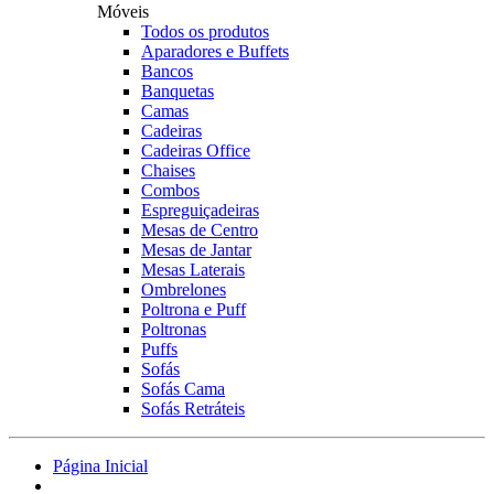
Móveis
Todos os produtos
Aparadores e Buffets
Bancos
Banquetas
Camas
Cadeiras
Cadeiras Office
Chaises
Combos
Espreguiçadeiras
Mesas de Centro
Mesas de Jantar
Mesas Laterais
Ombrelones
Poltrona e Puff
Poltronas
Puffs
Sofás
Sofás Cama
Sofás Retráteis
Página Inicial