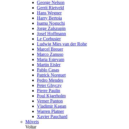
George Nelson
Gerrit Rietveld
Hans Wegner
Harry Bertoia
Isamu Noguchi
Jorge Zalszupin
Josef Hoffmann
Le Corbusier
Ludwig Mies van der Rohe
Marcel Breuer
Marco Zanuso
Maria Estevam
Martin Eisler
Pablo Casas
Patrick Norguet
Pedro Mendes
Peter Ghyczy
Pierre Paulin
Poul Kjaerholm
Verner Panton
Vladimir Kagan
Warren Platner
Xavier Pauchard
Móveis
Voltar