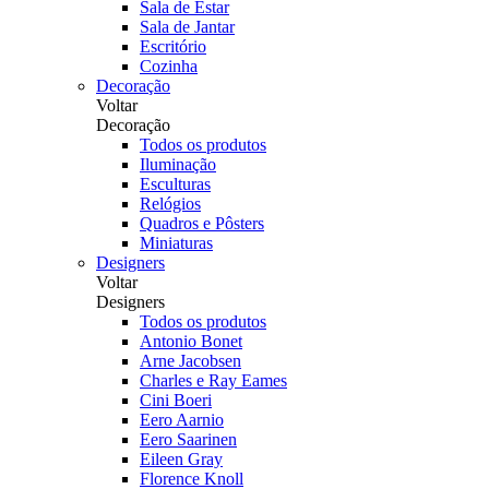
Sala de Estar
Sala de Jantar
Escritório
Cozinha
Decoração
Voltar
Decoração
Todos os produtos
Iluminação
Esculturas
Relógios
Quadros e Pôsters
Miniaturas
Designers
Voltar
Designers
Todos os produtos
Antonio Bonet
Arne Jacobsen
Charles e Ray Eames
Cini Boeri
Eero Aarnio
Eero Saarinen
Eileen Gray
Florence Knoll