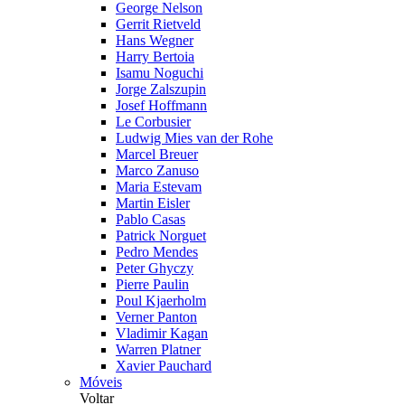
George Nelson
Gerrit Rietveld
Hans Wegner
Harry Bertoia
Isamu Noguchi
Jorge Zalszupin
Josef Hoffmann
Le Corbusier
Ludwig Mies van der Rohe
Marcel Breuer
Marco Zanuso
Maria Estevam
Martin Eisler
Pablo Casas
Patrick Norguet
Pedro Mendes
Peter Ghyczy
Pierre Paulin
Poul Kjaerholm
Verner Panton
Vladimir Kagan
Warren Platner
Xavier Pauchard
Móveis
Voltar