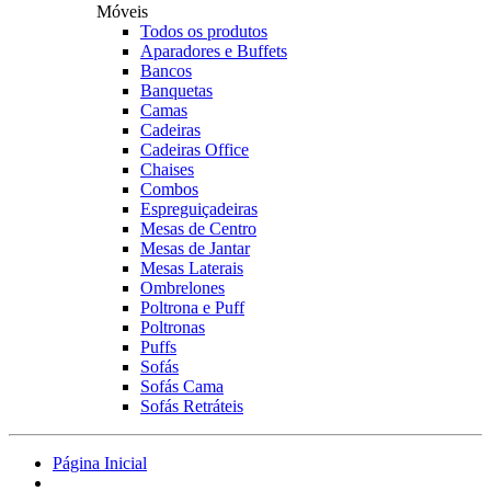
Móveis
Todos os produtos
Aparadores e Buffets
Bancos
Banquetas
Camas
Cadeiras
Cadeiras Office
Chaises
Combos
Espreguiçadeiras
Mesas de Centro
Mesas de Jantar
Mesas Laterais
Ombrelones
Poltrona e Puff
Poltronas
Puffs
Sofás
Sofás Cama
Sofás Retráteis
Página Inicial