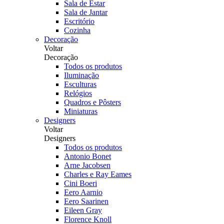
Sala de Estar
Sala de Jantar
Escritório
Cozinha
Decoração
Voltar
Decoração
Todos os produtos
Iluminação
Esculturas
Relógios
Quadros e Pôsters
Miniaturas
Designers
Voltar
Designers
Todos os produtos
Antonio Bonet
Arne Jacobsen
Charles e Ray Eames
Cini Boeri
Eero Aarnio
Eero Saarinen
Eileen Gray
Florence Knoll