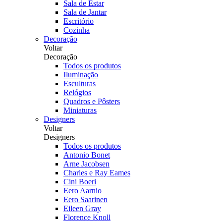
Sala de Estar
Sala de Jantar
Escritório
Cozinha
Decoração
Voltar
Decoração
Todos os produtos
Iluminação
Esculturas
Relógios
Quadros e Pôsters
Miniaturas
Designers
Voltar
Designers
Todos os produtos
Antonio Bonet
Arne Jacobsen
Charles e Ray Eames
Cini Boeri
Eero Aarnio
Eero Saarinen
Eileen Gray
Florence Knoll