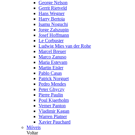
George Nelson
Gerrit Rietveld
Hans Wegner
Harry Bertoia
Isamu Noguchi
Jorge Zalszupin
Josef Hoffmann
Le Corbusier
Ludwig Mies van der Rohe
Marcel Breuer
Marco Zanuso
Maria Estevam
Martin Eisler
Pablo Casas
Patrick Norguet
Pedro Mendes
Peter Ghyczy
Pierre Paulin
Poul Kjaerholm
Verner Panton
Vladimir Kagan
Warren Platner
Xavier Pauchard
Móveis
Voltar