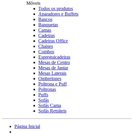
Móveis
Todos os produtos
Aparadores e Buffets
Bancos
Banquetas
Camas
Cadeiras
Cadeiras Office
Chaises
Combos
Espreguiçadeiras
Mesas de Centro
Mesas de Jantar
Mesas Laterais
Ombrelones
Poltrona e Puff
Poltronas
Puffs
Sofás
Sofás Cama
Sofás Retráteis
Página Inicial