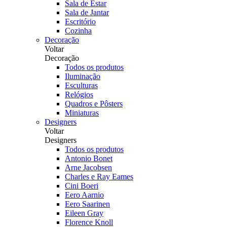
Sala de Estar
Sala de Jantar
Escritório
Cozinha
Decoração
Voltar
Decoração
Todos os produtos
Iluminação
Esculturas
Relógios
Quadros e Pôsters
Miniaturas
Designers
Voltar
Designers
Todos os produtos
Antonio Bonet
Arne Jacobsen
Charles e Ray Eames
Cini Boeri
Eero Aarnio
Eero Saarinen
Eileen Gray
Florence Knoll