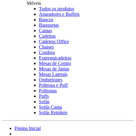
Móveis
Todos os produtos
Aparadores e Buffets
Bancos
Banquetas
Camas
Cadeiras
Cadeiras Office
Chaises
Combos
Espreguiçadeiras
Mesas de Centro
Mesas de Jantar
Mesas Laterais
Ombrelones
Poltrona e Puff
Poltronas
Puffs
Sofás
Sofás Cama
Sofás Retráteis
Página Inicial