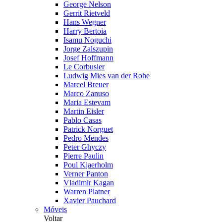
George Nelson
Gerrit Rietveld
Hans Wegner
Harry Bertoia
Isamu Noguchi
Jorge Zalszupin
Josef Hoffmann
Le Corbusier
Ludwig Mies van der Rohe
Marcel Breuer
Marco Zanuso
Maria Estevam
Martin Eisler
Pablo Casas
Patrick Norguet
Pedro Mendes
Peter Ghyczy
Pierre Paulin
Poul Kjaerholm
Verner Panton
Vladimir Kagan
Warren Platner
Xavier Pauchard
Móveis
Voltar