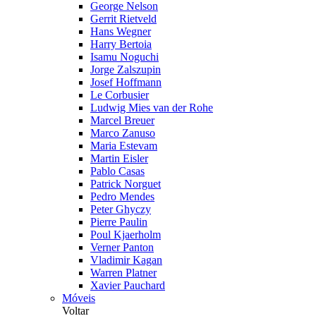
George Nelson
Gerrit Rietveld
Hans Wegner
Harry Bertoia
Isamu Noguchi
Jorge Zalszupin
Josef Hoffmann
Le Corbusier
Ludwig Mies van der Rohe
Marcel Breuer
Marco Zanuso
Maria Estevam
Martin Eisler
Pablo Casas
Patrick Norguet
Pedro Mendes
Peter Ghyczy
Pierre Paulin
Poul Kjaerholm
Verner Panton
Vladimir Kagan
Warren Platner
Xavier Pauchard
Móveis
Voltar