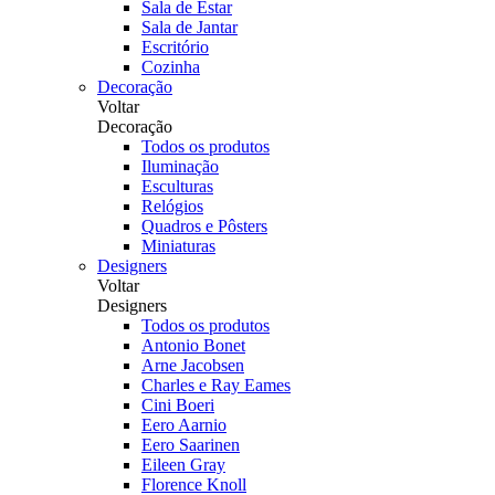
Sala de Estar
Sala de Jantar
Escritório
Cozinha
Decoração
Voltar
Decoração
Todos os produtos
Iluminação
Esculturas
Relógios
Quadros e Pôsters
Miniaturas
Designers
Voltar
Designers
Todos os produtos
Antonio Bonet
Arne Jacobsen
Charles e Ray Eames
Cini Boeri
Eero Aarnio
Eero Saarinen
Eileen Gray
Florence Knoll