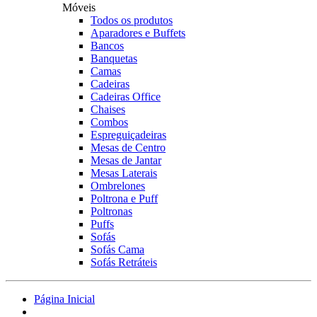
Móveis
Todos os produtos
Aparadores e Buffets
Bancos
Banquetas
Camas
Cadeiras
Cadeiras Office
Chaises
Combos
Espreguiçadeiras
Mesas de Centro
Mesas de Jantar
Mesas Laterais
Ombrelones
Poltrona e Puff
Poltronas
Puffs
Sofás
Sofás Cama
Sofás Retráteis
Página Inicial