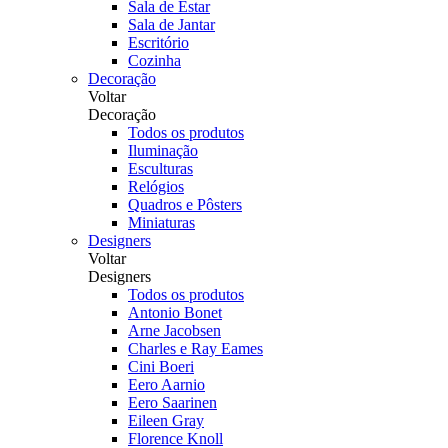
Sala de Estar
Sala de Jantar
Escritório
Cozinha
Decoração
Voltar
Decoração
Todos os produtos
Iluminação
Esculturas
Relógios
Quadros e Pôsters
Miniaturas
Designers
Voltar
Designers
Todos os produtos
Antonio Bonet
Arne Jacobsen
Charles e Ray Eames
Cini Boeri
Eero Aarnio
Eero Saarinen
Eileen Gray
Florence Knoll