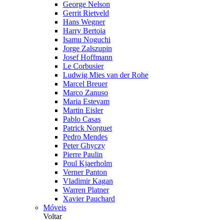
George Nelson
Gerrit Rietveld
Hans Wegner
Harry Bertoia
Isamu Noguchi
Jorge Zalszupin
Josef Hoffmann
Le Corbusier
Ludwig Mies van der Rohe
Marcel Breuer
Marco Zanuso
Maria Estevam
Martin Eisler
Pablo Casas
Patrick Norguet
Pedro Mendes
Peter Ghyczy
Pierre Paulin
Poul Kjaerholm
Verner Panton
Vladimir Kagan
Warren Platner
Xavier Pauchard
Móveis
Voltar