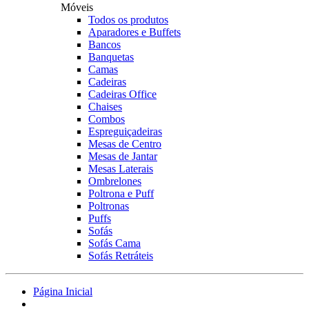
Móveis
Todos os produtos
Aparadores e Buffets
Bancos
Banquetas
Camas
Cadeiras
Cadeiras Office
Chaises
Combos
Espreguiçadeiras
Mesas de Centro
Mesas de Jantar
Mesas Laterais
Ombrelones
Poltrona e Puff
Poltronas
Puffs
Sofás
Sofás Cama
Sofás Retráteis
Página Inicial