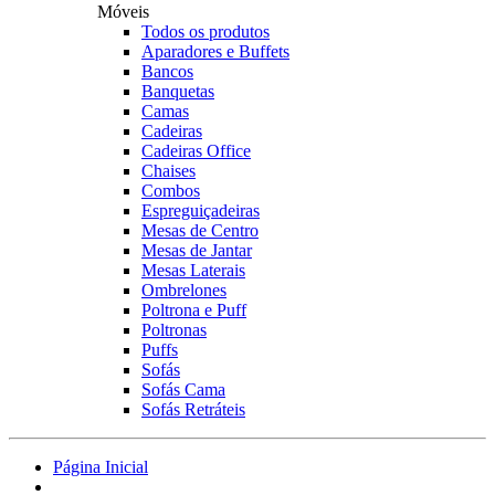
Móveis
Todos os produtos
Aparadores e Buffets
Bancos
Banquetas
Camas
Cadeiras
Cadeiras Office
Chaises
Combos
Espreguiçadeiras
Mesas de Centro
Mesas de Jantar
Mesas Laterais
Ombrelones
Poltrona e Puff
Poltronas
Puffs
Sofás
Sofás Cama
Sofás Retráteis
Página Inicial