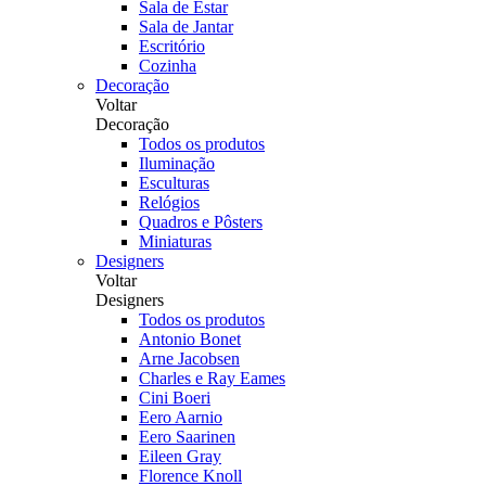
Sala de Estar
Sala de Jantar
Escritório
Cozinha
Decoração
Voltar
Decoração
Todos os produtos
Iluminação
Esculturas
Relógios
Quadros e Pôsters
Miniaturas
Designers
Voltar
Designers
Todos os produtos
Antonio Bonet
Arne Jacobsen
Charles e Ray Eames
Cini Boeri
Eero Aarnio
Eero Saarinen
Eileen Gray
Florence Knoll