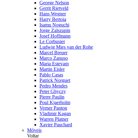
George Nelson
Gerrit Rietveld
Hans Wegner
Harry Bertoia
Isamu Noguchi
Jorge Zalszupin
Josef Hoffmann
Le Corbusier
Ludwig Mies van der Rohe
Marcel Breuer
Marco Zanuso
Maria Estevam
Martin Eisler
Pablo Casas
Patrick Norguet
Pedro Mendes
Peter Ghyczy
Pierre Paulin
Poul Kjaerholm
Verner Panton
Vladimir Kagan
Warren Platner
Xavier Pauchard
Móveis
Voltar