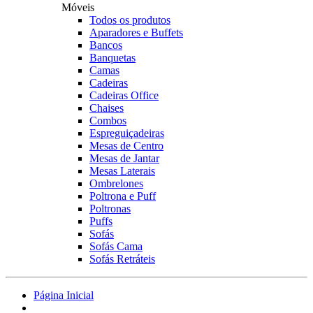
Móveis
Todos os produtos
Aparadores e Buffets
Bancos
Banquetas
Camas
Cadeiras
Cadeiras Office
Chaises
Combos
Espreguiçadeiras
Mesas de Centro
Mesas de Jantar
Mesas Laterais
Ombrelones
Poltrona e Puff
Poltronas
Puffs
Sofás
Sofás Cama
Sofás Retráteis
Página Inicial