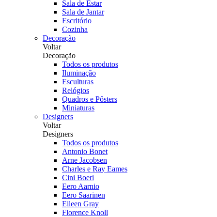
Sala de Estar
Sala de Jantar
Escritório
Cozinha
Decoração
Voltar
Decoração
Todos os produtos
Iluminação
Esculturas
Relógios
Quadros e Pôsters
Miniaturas
Designers
Voltar
Designers
Todos os produtos
Antonio Bonet
Arne Jacobsen
Charles e Ray Eames
Cini Boeri
Eero Aarnio
Eero Saarinen
Eileen Gray
Florence Knoll