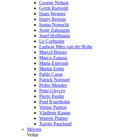
George Nelson
Gerrit Rietveld
Hans Wegner
Harry Bertoia
Isamu Noguchi
Jorge Zalszupin
Josef Hoffmann
Le Corbusier
Ludwig Mies van der Rohe
Marcel Breuer
Marco Zanuso
Maria Estevam
Martin Eisler
Pablo Casas
Patrick Norguet
Pedro Mendes
Peter Ghyczy
Pierre Paulin
Poul Kjaerholm
Verner Panton
Vladimir Kagan
Warren Platner
Xavier Pauchard
Móveis
Voltar