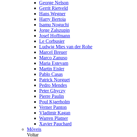
George Nelson
Gerrit Rietveld
Hans Wegner
Harry Bertoia
Isamu Noguchi
Jorge Zalszupin
Josef Hoffmann
Le Corbusier
Ludwig Mies van der Rohe
Marcel Breuer
Marco Zanuso
Maria Estevam
Martin Eisler
Pablo Casas
Patrick Norguet
Pedro Mendes
Peter Ghyczy
Pierre Paulin
Poul Kjaerholm
Verner Panton
Vladimir Kagan
Warren Platner
Xavier Pauchard
Móveis
Voltar