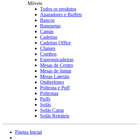
Móveis
Todos os produtos
Aparadores e Buffets
Bancos
Banquetas
Camas
Cadeiras
Cadeiras Office
Chaises
Combos
Espreguiçadeiras
Mesas de Centro
Mesas de Jantar
Mesas Laterais
Ombrelones
Poltrona e Puff
Poltronas
Puffs
Sofás
Sofás Cama
Sofás Retráteis
Página Inicial