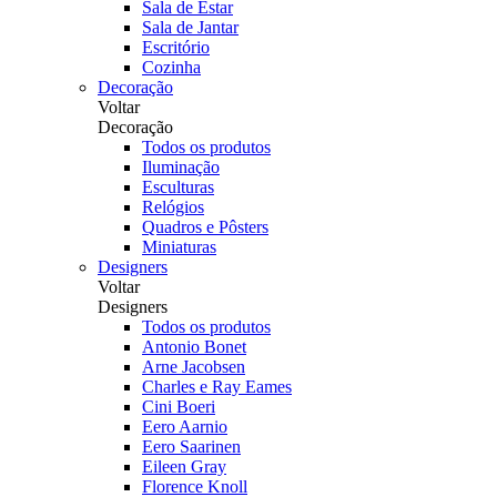
Sala de Estar
Sala de Jantar
Escritório
Cozinha
Decoração
Voltar
Decoração
Todos os produtos
Iluminação
Esculturas
Relógios
Quadros e Pôsters
Miniaturas
Designers
Voltar
Designers
Todos os produtos
Antonio Bonet
Arne Jacobsen
Charles e Ray Eames
Cini Boeri
Eero Aarnio
Eero Saarinen
Eileen Gray
Florence Knoll