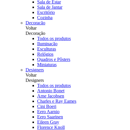
Sala de Estar
Sala de Jantar
Escritório
Cozinha
Decoração
Voltar
Decoração
Todos os produtos
Iluminação
Esculturas
Relógios
Quadros e Pôsters
Miniaturas
Designers
Voltar
Designers
Todos os produtos
Antonio Bonet
Arne Jacobsen
Charles e Ray Eames
Cini Boeri
Eero Aarnio
Eero Saarinen
Eileen Gray
Florence Knoll