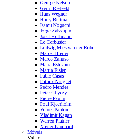
George Nelson
Gerrit Rietveld
Hans Wegner
Harry Bertoia
Isamu Noguchi
Jorge Zalszupin
Josef Hoffmann
Le Corbusier
Ludwig Mies van der Rohe
Marcel Breuer
Marco Zanuso
Maria Estevam
Martin Eisler
Pablo Casas
Patrick Norguet
Pedro Mendes
Peter Ghyczy
Pierre Paulin
Poul Kjaerholm
Verner Panton
Vladimir Kagan
Warren Platner
Xavier Pauchard
Móveis
Voltar