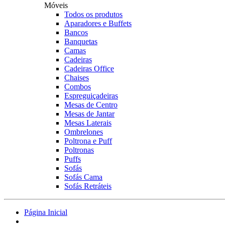
Móveis
Todos os produtos
Aparadores e Buffets
Bancos
Banquetas
Camas
Cadeiras
Cadeiras Office
Chaises
Combos
Espreguiçadeiras
Mesas de Centro
Mesas de Jantar
Mesas Laterais
Ombrelones
Poltrona e Puff
Poltronas
Puffs
Sofás
Sofás Cama
Sofás Retráteis
Página Inicial