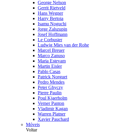
George Nelson
Gerrit Rietveld
Hans Wegner
Harry Bertoia
Isamu Noguchi
Jorge Zalszupin
Josef Hoffmann
Le Corbusier
Ludwig Mies van der Rohe
Marcel Breuer
Marco Zanuso
Maria Estevam
Martin Eisler
Pablo Casas
Patrick Norguet
Pedro Mendes
Peter Ghyczy
Pierre Paulin
Poul Kjaerholm
Verner Panton
Vladimir Kagan
Warren Platner
Xavier Pauchard
Móveis
Voltar