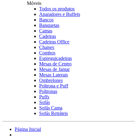
Móveis
Todos os produtos
Aparadores e Buffets
Bancos
Banquetas
Camas
Cadeiras
Cadeiras Office
Chaises
Combos
Espreguiçadeiras
Mesas de Centro
Mesas de Jantar
Mesas Laterais
Ombrelones
Poltrona e Puff
Poltronas
Puffs
Sofás
Sofás Cama
Sofás Retráteis
Página Inicial