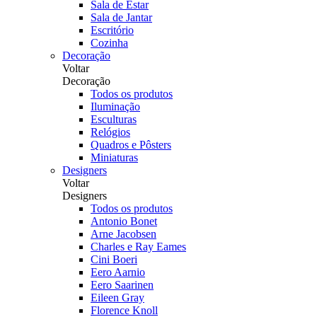
Sala de Estar
Sala de Jantar
Escritório
Cozinha
Decoração
Voltar
Decoração
Todos os produtos
Iluminação
Esculturas
Relógios
Quadros e Pôsters
Miniaturas
Designers
Voltar
Designers
Todos os produtos
Antonio Bonet
Arne Jacobsen
Charles e Ray Eames
Cini Boeri
Eero Aarnio
Eero Saarinen
Eileen Gray
Florence Knoll