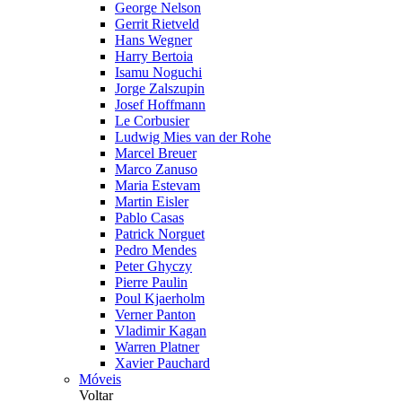
George Nelson
Gerrit Rietveld
Hans Wegner
Harry Bertoia
Isamu Noguchi
Jorge Zalszupin
Josef Hoffmann
Le Corbusier
Ludwig Mies van der Rohe
Marcel Breuer
Marco Zanuso
Maria Estevam
Martin Eisler
Pablo Casas
Patrick Norguet
Pedro Mendes
Peter Ghyczy
Pierre Paulin
Poul Kjaerholm
Verner Panton
Vladimir Kagan
Warren Platner
Xavier Pauchard
Móveis
Voltar