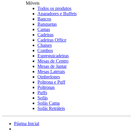
Móveis
Todos os produtos
Aparadores e Buffets
Bancos
Banquetas
Camas
Cadeiras
Cadeiras Office
Chaises
Combos
Espreguiçadeiras
Mesas de Centro
Mesas de Jantar
Mesas Laterais
Ombrelones
Poltrona e Puff
Poltronas
Puffs
Sofás
Sofás Cama
Sofás Retráteis
Página Inicial