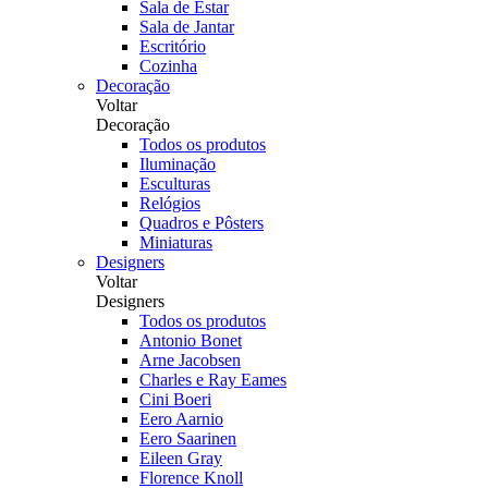
Sala de Estar
Sala de Jantar
Escritório
Cozinha
Decoração
Voltar
Decoração
Todos os produtos
Iluminação
Esculturas
Relógios
Quadros e Pôsters
Miniaturas
Designers
Voltar
Designers
Todos os produtos
Antonio Bonet
Arne Jacobsen
Charles e Ray Eames
Cini Boeri
Eero Aarnio
Eero Saarinen
Eileen Gray
Florence Knoll