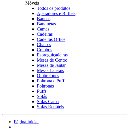
Móveis
Todos os produtos
Aparadores e Buffets
Bancos
Banquetas
Camas
Cadeiras
Cadeiras Office
Chaises
Combos
Espreguiçadeiras
Mesas de Centro
Mesas de Jantar
Mesas Laterais
Ombrelones
Poltrona e Puff
Poltronas
Puffs
Sofás
Sofás Cama
Sofás Retráteis
Página Inicial