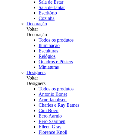
Sala de Estar
Sala de Jantar
Escritório
Cozinha
Decoração
Voltar
Decoração
Todos os produtos
Iluminação
Esculturas
Relógios
Quadros e Pôsters
Miniaturas
Designers
Voltar
Designers
Todos os produtos
Antonio Bonet
Arne Jacobsen
Charles e Ray Eames
Cini Boeri
Eero Aarnio
Eero Saarinen
Eileen Gray
Florence Knoll