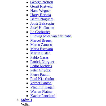
George Nelson
Gerrit Rietveld
Hans Wegner
Harry Bertoia
Isamu Noguchi
Jorge Zalszupin
Josef Hoffmann
Le Corbusier
Ludwig Mies van der Rohe
Marcel Breuer
Marco Zanuso
Maria Estevam
Martin Eisler
Pablo Casas
Patrick Norguet
Pedro Mendes
Peter Ghyczy
Pierre Paulin
Poul Kjaerholm
Verner Panton
Vladimir Kagan
Warren Platner
Xavier Pauchard
Móveis
Voltar