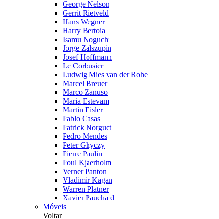
George Nelson
Gerrit Rietveld
Hans Wegner
Harry Bertoia
Isamu Noguchi
Jorge Zalszupin
Josef Hoffmann
Le Corbusier
Ludwig Mies van der Rohe
Marcel Breuer
Marco Zanuso
Maria Estevam
Martin Eisler
Pablo Casas
Patrick Norguet
Pedro Mendes
Peter Ghyczy
Pierre Paulin
Poul Kjaerholm
Verner Panton
Vladimir Kagan
Warren Platner
Xavier Pauchard
Móveis
Voltar