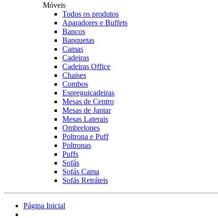
Móveis
Todos os produtos
Aparadores e Buffets
Bancos
Banquetas
Camas
Cadeiras
Cadeiras Office
Chaises
Combos
Espreguiçadeiras
Mesas de Centro
Mesas de Jantar
Mesas Laterais
Ombrelones
Poltrona e Puff
Poltronas
Puffs
Sofás
Sofás Cama
Sofás Retráteis
Página Inicial