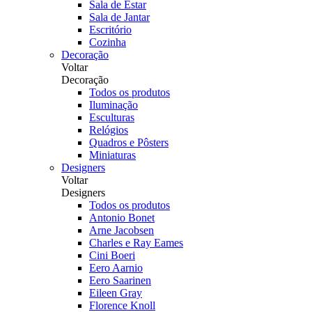
Sala de Estar
Sala de Jantar
Escritório
Cozinha
Decoração
Voltar
Decoração
Todos os produtos
Iluminação
Esculturas
Relógios
Quadros e Pôsters
Miniaturas
Designers
Voltar
Designers
Todos os produtos
Antonio Bonet
Arne Jacobsen
Charles e Ray Eames
Cini Boeri
Eero Aarnio
Eero Saarinen
Eileen Gray
Florence Knoll