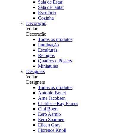
Sala de Estar
Sala de Jantar
Escritório
Cozinha
Decoração
Voltar
Decoração
Todos os produtos
Iluminação
Esculturas
Relógios
Quadros e Pôsters
Miniaturas
Designers
Voltar
Designers
Todos os produtos
Antonio Bonet
Arne Jacobsen
Charles e Ray Eames
Cini Boeri
Eero Aarnio
Eero Saarinen
Eileen Gray
Florence Knoll