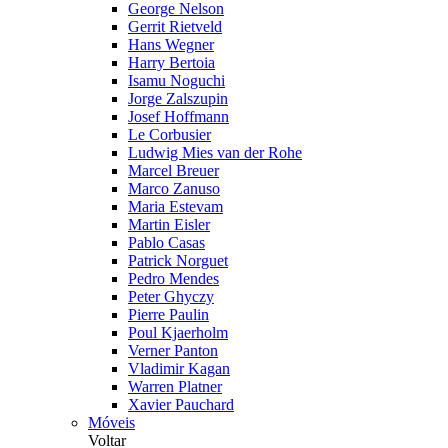
George Nelson
Gerrit Rietveld
Hans Wegner
Harry Bertoia
Isamu Noguchi
Jorge Zalszupin
Josef Hoffmann
Le Corbusier
Ludwig Mies van der Rohe
Marcel Breuer
Marco Zanuso
Maria Estevam
Martin Eisler
Pablo Casas
Patrick Norguet
Pedro Mendes
Peter Ghyczy
Pierre Paulin
Poul Kjaerholm
Verner Panton
Vladimir Kagan
Warren Platner
Xavier Pauchard
Móveis
Voltar