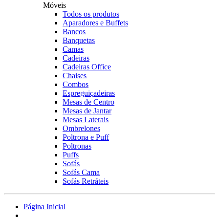
Móveis
Todos os produtos
Aparadores e Buffets
Bancos
Banquetas
Camas
Cadeiras
Cadeiras Office
Chaises
Combos
Espreguiçadeiras
Mesas de Centro
Mesas de Jantar
Mesas Laterais
Ombrelones
Poltrona e Puff
Poltronas
Puffs
Sofás
Sofás Cama
Sofás Retráteis
Página Inicial