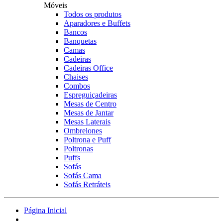
Móveis
Todos os produtos
Aparadores e Buffets
Bancos
Banquetas
Camas
Cadeiras
Cadeiras Office
Chaises
Combos
Espreguiçadeiras
Mesas de Centro
Mesas de Jantar
Mesas Laterais
Ombrelones
Poltrona e Puff
Poltronas
Puffs
Sofás
Sofás Cama
Sofás Retráteis
Página Inicial