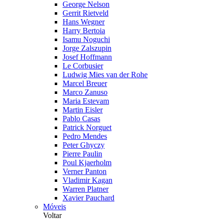
George Nelson
Gerrit Rietveld
Hans Wegner
Harry Bertoia
Isamu Noguchi
Jorge Zalszupin
Josef Hoffmann
Le Corbusier
Ludwig Mies van der Rohe
Marcel Breuer
Marco Zanuso
Maria Estevam
Martin Eisler
Pablo Casas
Patrick Norguet
Pedro Mendes
Peter Ghyczy
Pierre Paulin
Poul Kjaerholm
Verner Panton
Vladimir Kagan
Warren Platner
Xavier Pauchard
Móveis
Voltar