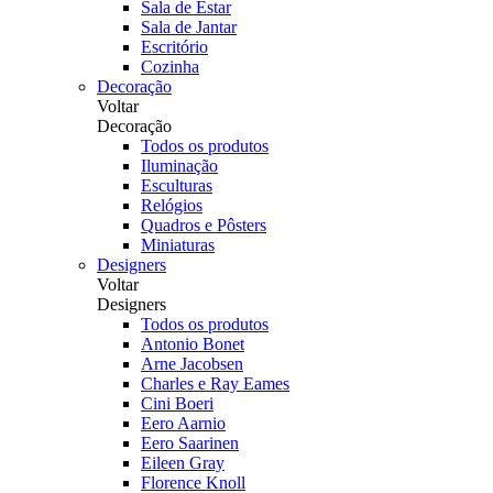
Sala de Estar
Sala de Jantar
Escritório
Cozinha
Decoração
Voltar
Decoração
Todos os produtos
Iluminação
Esculturas
Relógios
Quadros e Pôsters
Miniaturas
Designers
Voltar
Designers
Todos os produtos
Antonio Bonet
Arne Jacobsen
Charles e Ray Eames
Cini Boeri
Eero Aarnio
Eero Saarinen
Eileen Gray
Florence Knoll