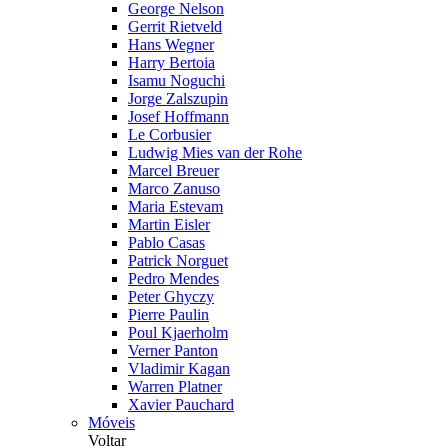
George Nelson
Gerrit Rietveld
Hans Wegner
Harry Bertoia
Isamu Noguchi
Jorge Zalszupin
Josef Hoffmann
Le Corbusier
Ludwig Mies van der Rohe
Marcel Breuer
Marco Zanuso
Maria Estevam
Martin Eisler
Pablo Casas
Patrick Norguet
Pedro Mendes
Peter Ghyczy
Pierre Paulin
Poul Kjaerholm
Verner Panton
Vladimir Kagan
Warren Platner
Xavier Pauchard
Móveis
Voltar