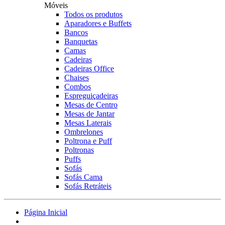
Móveis
Todos os produtos
Aparadores e Buffets
Bancos
Banquetas
Camas
Cadeiras
Cadeiras Office
Chaises
Combos
Espreguiçadeiras
Mesas de Centro
Mesas de Jantar
Mesas Laterais
Ombrelones
Poltrona e Puff
Poltronas
Puffs
Sofás
Sofás Cama
Sofás Retráteis
Página Inicial