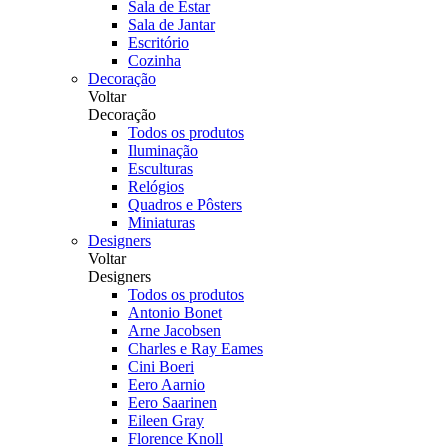
Sala de Estar
Sala de Jantar
Escritório
Cozinha
Decoração
Voltar
Decoração
Todos os produtos
Iluminação
Esculturas
Relógios
Quadros e Pôsters
Miniaturas
Designers
Voltar
Designers
Todos os produtos
Antonio Bonet
Arne Jacobsen
Charles e Ray Eames
Cini Boeri
Eero Aarnio
Eero Saarinen
Eileen Gray
Florence Knoll