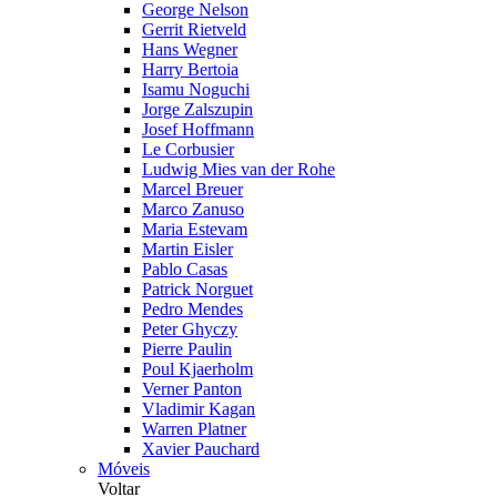
George Nelson
Gerrit Rietveld
Hans Wegner
Harry Bertoia
Isamu Noguchi
Jorge Zalszupin
Josef Hoffmann
Le Corbusier
Ludwig Mies van der Rohe
Marcel Breuer
Marco Zanuso
Maria Estevam
Martin Eisler
Pablo Casas
Patrick Norguet
Pedro Mendes
Peter Ghyczy
Pierre Paulin
Poul Kjaerholm
Verner Panton
Vladimir Kagan
Warren Platner
Xavier Pauchard
Móveis
Voltar