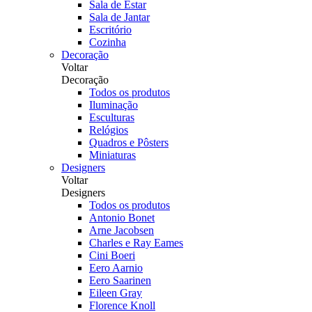
Sala de Estar
Sala de Jantar
Escritório
Cozinha
Decoração
Voltar
Decoração
Todos os produtos
Iluminação
Esculturas
Relógios
Quadros e Pôsters
Miniaturas
Designers
Voltar
Designers
Todos os produtos
Antonio Bonet
Arne Jacobsen
Charles e Ray Eames
Cini Boeri
Eero Aarnio
Eero Saarinen
Eileen Gray
Florence Knoll