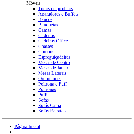
Móveis
Todos os produtos
Aparadores e Buffets
Bancos
Banquetas
Camas
Cadeiras
Cadeiras Office
Chaises
Combos
Espreguiçadeiras
Mesas de Centro
Mesas de Jantar
Mesas Laterais
Ombrelones
Poltrona e Puff
Poltronas
Puffs
Sofás
Sofás Cama
Sofás Retráteis
Página Inicial