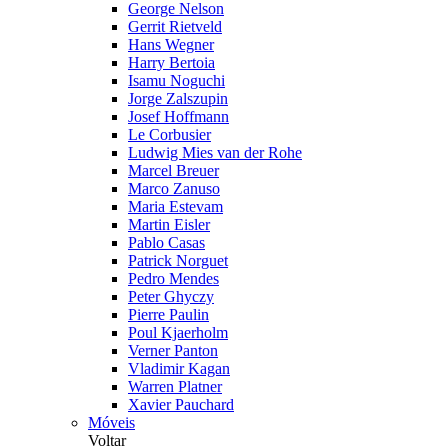
George Nelson
Gerrit Rietveld
Hans Wegner
Harry Bertoia
Isamu Noguchi
Jorge Zalszupin
Josef Hoffmann
Le Corbusier
Ludwig Mies van der Rohe
Marcel Breuer
Marco Zanuso
Maria Estevam
Martin Eisler
Pablo Casas
Patrick Norguet
Pedro Mendes
Peter Ghyczy
Pierre Paulin
Poul Kjaerholm
Verner Panton
Vladimir Kagan
Warren Platner
Xavier Pauchard
Móveis
Voltar