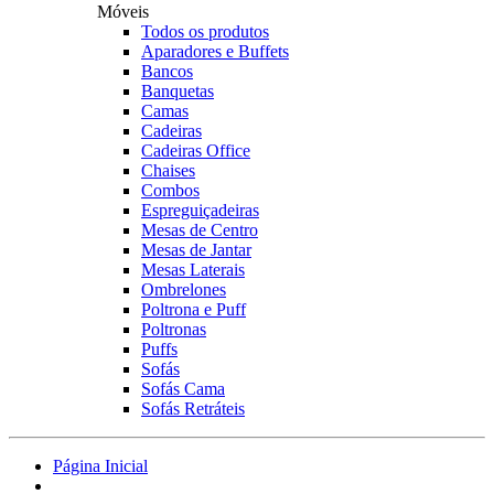
Móveis
Todos os produtos
Aparadores e Buffets
Bancos
Banquetas
Camas
Cadeiras
Cadeiras Office
Chaises
Combos
Espreguiçadeiras
Mesas de Centro
Mesas de Jantar
Mesas Laterais
Ombrelones
Poltrona e Puff
Poltronas
Puffs
Sofás
Sofás Cama
Sofás Retráteis
Página Inicial