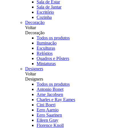
Sala de Estar
Sala de Jantar
Escritório
Cozinha
Decoração
Voltar
Decoração
Todos os produtos
Iluminação
Esculturas
Relógios
Quadros e Pôsters
Miniaturas
Designers
Voltar
Designers
Todos os produtos
Antonio Bonet
Arne Jacobsen
Charles e Ray Eames
Cini Boeri
Eero Aarnio
Eero Saarinen
Eileen Gray
Florence Knoll