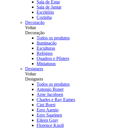
Sala de Estar
Sala de Jantar
Escritório
Cozinha
Decoração
Voltar
Decoração
Todos os produtos
Iluminação
Esculturas
Relógios
Quadros e Pôsters
Miniaturas
Designers
Voltar
Designers
Todos os produtos
Antonio Bonet
Arne Jacobsen
Charles e Ray Eames
Cini Boeri
Eero Aarnio
Eero Saarinen
Eileen Gray
Florence Knoll