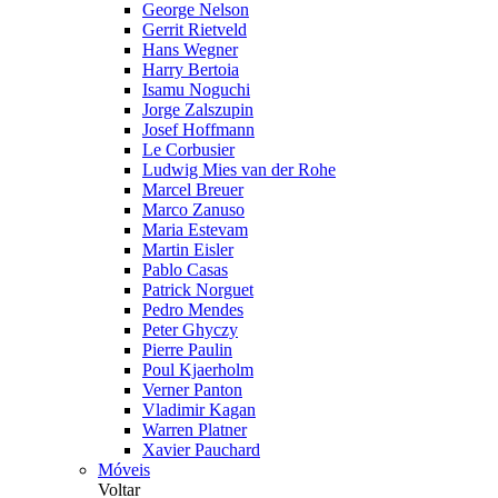
George Nelson
Gerrit Rietveld
Hans Wegner
Harry Bertoia
Isamu Noguchi
Jorge Zalszupin
Josef Hoffmann
Le Corbusier
Ludwig Mies van der Rohe
Marcel Breuer
Marco Zanuso
Maria Estevam
Martin Eisler
Pablo Casas
Patrick Norguet
Pedro Mendes
Peter Ghyczy
Pierre Paulin
Poul Kjaerholm
Verner Panton
Vladimir Kagan
Warren Platner
Xavier Pauchard
Móveis
Voltar