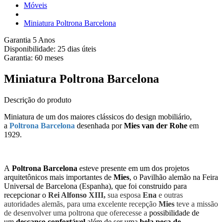
Móveis
Miniatura Poltrona Barcelona
Garantia 5 Anos
Disponibilidade:
25 dias úteis
Garantia:
60
meses
Miniatura Poltrona Barcelona
Descrição do produto
Miniatura de um dos maiores clássicos do design mobiliário,
a
Poltrona Barcelona
desenhada por
Mies van der Rohe
em
1929.
A
Poltrona Barcelona
esteve presente em um dos projetos
arquitetônicos mais importantes de
Mies
, o Pavilhão alemão na Feira
Universal de Barcelona (Espanha), que foi construido para
recepcionar o
Rei Alfonso XIII,
sua esposa
Ena
e outras
autoridades alemãs, para uma excelente recepção
Mies
teve a missão
de desenvolver uma poltrona que oferecesse a
possibilidade de
um
descanso confortável
além de ser uma
bela peça de