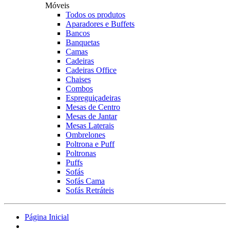
Móveis
Todos os produtos
Aparadores e Buffets
Bancos
Banquetas
Camas
Cadeiras
Cadeiras Office
Chaises
Combos
Espreguiçadeiras
Mesas de Centro
Mesas de Jantar
Mesas Laterais
Ombrelones
Poltrona e Puff
Poltronas
Puffs
Sofás
Sofás Cama
Sofás Retráteis
Página Inicial