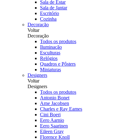
Sala de Estar
Sala de Jantar
Escritório
Cozinha
Decoração
Voltar
Decoração
Todos os produtos
Iluminação
Esculturas
Relógios
Quadros e Pôsters
Miniaturas
Designers
Voltar
Designers
Todos os produtos
Antonio Bonet
Arne Jacobsen
Charles e Ray Eames
Cini Boeri
Eero Aarnio
Eero Saarinen
Eileen Gray
Florence Knoll