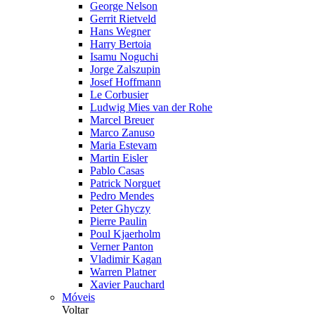
George Nelson
Gerrit Rietveld
Hans Wegner
Harry Bertoia
Isamu Noguchi
Jorge Zalszupin
Josef Hoffmann
Le Corbusier
Ludwig Mies van der Rohe
Marcel Breuer
Marco Zanuso
Maria Estevam
Martin Eisler
Pablo Casas
Patrick Norguet
Pedro Mendes
Peter Ghyczy
Pierre Paulin
Poul Kjaerholm
Verner Panton
Vladimir Kagan
Warren Platner
Xavier Pauchard
Móveis
Voltar