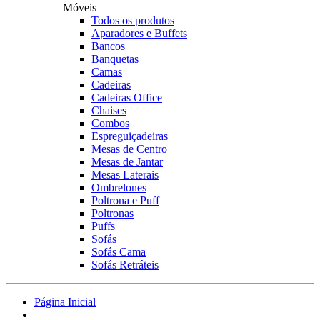
Móveis
Todos os produtos
Aparadores e Buffets
Bancos
Banquetas
Camas
Cadeiras
Cadeiras Office
Chaises
Combos
Espreguiçadeiras
Mesas de Centro
Mesas de Jantar
Mesas Laterais
Ombrelones
Poltrona e Puff
Poltronas
Puffs
Sofás
Sofás Cama
Sofás Retráteis
Página Inicial