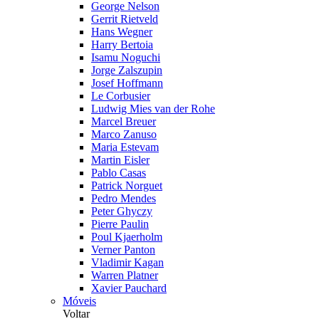
George Nelson
Gerrit Rietveld
Hans Wegner
Harry Bertoia
Isamu Noguchi
Jorge Zalszupin
Josef Hoffmann
Le Corbusier
Ludwig Mies van der Rohe
Marcel Breuer
Marco Zanuso
Maria Estevam
Martin Eisler
Pablo Casas
Patrick Norguet
Pedro Mendes
Peter Ghyczy
Pierre Paulin
Poul Kjaerholm
Verner Panton
Vladimir Kagan
Warren Platner
Xavier Pauchard
Móveis
Voltar