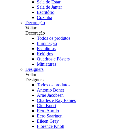
Sala de Estar
Sala de Jantar
Escritório
Cozinha
Decoração
Voltar
Decoração
Todos os produtos
Iluminação
Esculturas
Relógios
Quadros e Pôsters
Miniaturas
Designers
Voltar
Designers
Todos os produtos
Antonio Bonet
Arne Jacobsen
Charles e Ray Eames
Cini Boeri
Eero Aarnio
Eero Saarinen
Eileen Gray
Florence Knoll