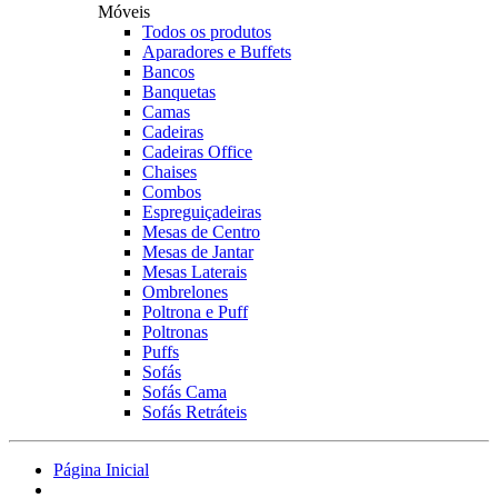
Móveis
Todos os produtos
Aparadores e Buffets
Bancos
Banquetas
Camas
Cadeiras
Cadeiras Office
Chaises
Combos
Espreguiçadeiras
Mesas de Centro
Mesas de Jantar
Mesas Laterais
Ombrelones
Poltrona e Puff
Poltronas
Puffs
Sofás
Sofás Cama
Sofás Retráteis
Página Inicial