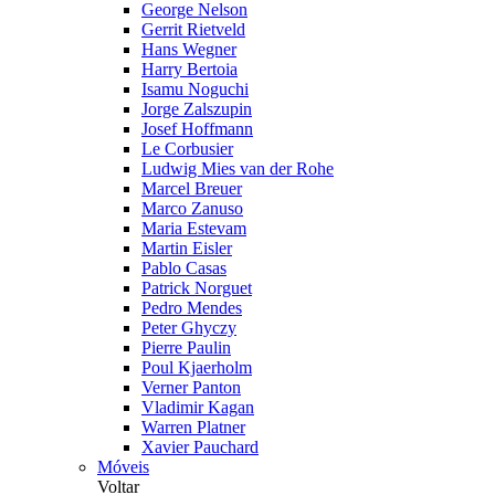
George Nelson
Gerrit Rietveld
Hans Wegner
Harry Bertoia
Isamu Noguchi
Jorge Zalszupin
Josef Hoffmann
Le Corbusier
Ludwig Mies van der Rohe
Marcel Breuer
Marco Zanuso
Maria Estevam
Martin Eisler
Pablo Casas
Patrick Norguet
Pedro Mendes
Peter Ghyczy
Pierre Paulin
Poul Kjaerholm
Verner Panton
Vladimir Kagan
Warren Platner
Xavier Pauchard
Móveis
Voltar