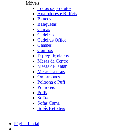
Móveis
Todos os produtos
Aparadores e Buffets
Bancos
Banquetas
Camas
Cadeiras
Cadeiras Office
Chaises
Combos
Espreguiçadeiras
Mesas de Centro
Mesas de Jantar
Mesas Laterais
Ombrelones
Poltrona e Puff
Poltronas
Puffs
Sofás
Sofás Cama
Sofás Retráteis
Página Inicial