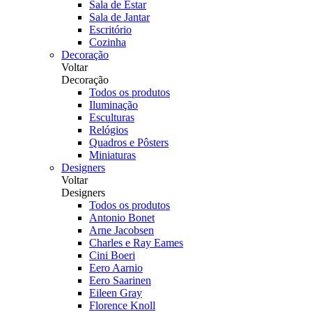
Sala de Estar
Sala de Jantar
Escritório
Cozinha
Decoração
Voltar
Decoração
Todos os produtos
Iluminação
Esculturas
Relógios
Quadros e Pôsters
Miniaturas
Designers
Voltar
Designers
Todos os produtos
Antonio Bonet
Arne Jacobsen
Charles e Ray Eames
Cini Boeri
Eero Aarnio
Eero Saarinen
Eileen Gray
Florence Knoll