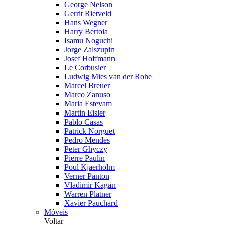
George Nelson
Gerrit Rietveld
Hans Wegner
Harry Bertoia
Isamu Noguchi
Jorge Zalszupin
Josef Hoffmann
Le Corbusier
Ludwig Mies van der Rohe
Marcel Breuer
Marco Zanuso
Maria Estevam
Martin Eisler
Pablo Casas
Patrick Norguet
Pedro Mendes
Peter Ghyczy
Pierre Paulin
Poul Kjaerholm
Verner Panton
Vladimir Kagan
Warren Platner
Xavier Pauchard
Móveis
Voltar