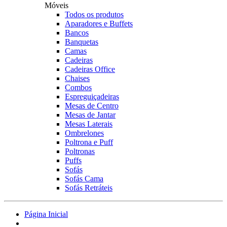
Móveis
Todos os produtos
Aparadores e Buffets
Bancos
Banquetas
Camas
Cadeiras
Cadeiras Office
Chaises
Combos
Espreguiçadeiras
Mesas de Centro
Mesas de Jantar
Mesas Laterais
Ombrelones
Poltrona e Puff
Poltronas
Puffs
Sofás
Sofás Cama
Sofás Retráteis
Página Inicial