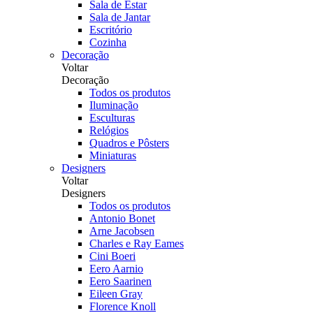
Sala de Estar
Sala de Jantar
Escritório
Cozinha
Decoração
Voltar
Decoração
Todos os produtos
Iluminação
Esculturas
Relógios
Quadros e Pôsters
Miniaturas
Designers
Voltar
Designers
Todos os produtos
Antonio Bonet
Arne Jacobsen
Charles e Ray Eames
Cini Boeri
Eero Aarnio
Eero Saarinen
Eileen Gray
Florence Knoll