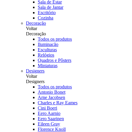
Sala de Estar
Sala de Jantar
Escritório
Cozinha
Decoração
Voltar
Decoração
Todos os produtos
Iluminação
Esculturas
Relógios
Quadros e Pôsters
Miniaturas
Designers
Voltar
Designers
Todos os produtos
Antonio Bonet
Arne Jacobsen
Charles e Ray Eames
Cini Boeri
Eero Aarnio
Eero Saarinen
Eileen Gray
Florence Knoll