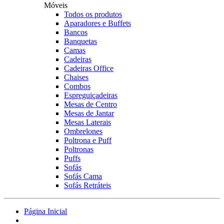
Móveis
Todos os produtos
Aparadores e Buffets
Bancos
Banquetas
Camas
Cadeiras
Cadeiras Office
Chaises
Combos
Espreguiçadeiras
Mesas de Centro
Mesas de Jantar
Mesas Laterais
Ombrelones
Poltrona e Puff
Poltronas
Puffs
Sofás
Sofás Cama
Sofás Retráteis
Página Inicial