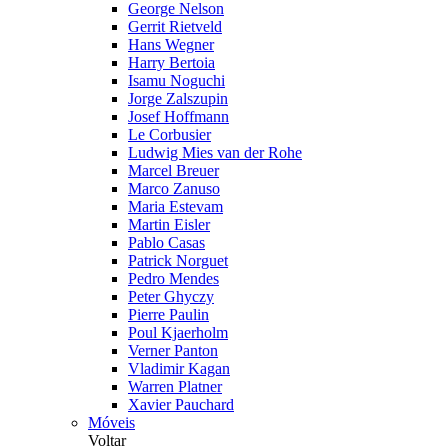
George Nelson
Gerrit Rietveld
Hans Wegner
Harry Bertoia
Isamu Noguchi
Jorge Zalszupin
Josef Hoffmann
Le Corbusier
Ludwig Mies van der Rohe
Marcel Breuer
Marco Zanuso
Maria Estevam
Martin Eisler
Pablo Casas
Patrick Norguet
Pedro Mendes
Peter Ghyczy
Pierre Paulin
Poul Kjaerholm
Verner Panton
Vladimir Kagan
Warren Platner
Xavier Pauchard
Móveis
Voltar