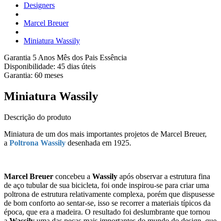
Designers
Marcel Breuer
Miniatura Wassily
Garantia 5 Anos
Mês dos Pais Essência
Disponibilidade:
45 dias úteis
Garantia:
60
meses
Miniatura Wassily
Descrição do produto
Miniatura de um dos mais importantes projetos de Marcel Breuer,
a
Poltrona Wassily
desenhada em 1925.
Marcel Breuer
concebeu a
Wassily
após observar a estrutura fina
de aço tubular de sua bicicleta, foi onde inspirou-se para criar uma
poltrona de estrutura relativamente complexa, porém que dispusesse
de bom conforto ao sentar-se, isso se recorrer a materiais típicos da
época, que era a madeira. O resultado foi deslumbrante que tornou
a
Wassily
uma das peças mais importantes do mundo do design, que