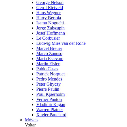
George Nelson
Gerrit Rietveld
Hans Wegner
Harry Bertoia
Isamu Noguchi
Jorge Zalszupin
Josef Hoffmann
Le Corbusier
Ludwig Mies van der Rohe
Marcel Breuer
Marco Zanuso
Maria Estevam
Martin Eisler
Pablo Casas
Patrick Norguet
Pedro Mendes
Peter Ghyczy
Pierre Paulin
Poul Kjaerholm
Verner Panton
Vladimir Kagan
Warren Platner
Xavier Pauchard
Móveis
Voltar