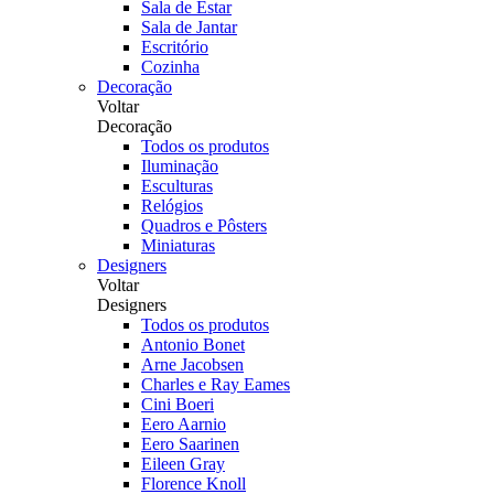
Sala de Estar
Sala de Jantar
Escritório
Cozinha
Decoração
Voltar
Decoração
Todos os produtos
Iluminação
Esculturas
Relógios
Quadros e Pôsters
Miniaturas
Designers
Voltar
Designers
Todos os produtos
Antonio Bonet
Arne Jacobsen
Charles e Ray Eames
Cini Boeri
Eero Aarnio
Eero Saarinen
Eileen Gray
Florence Knoll