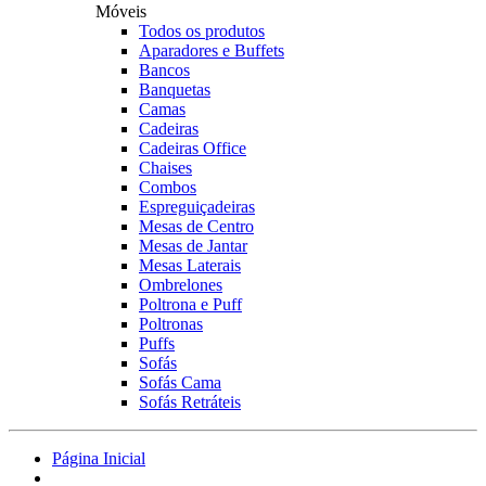
Móveis
Todos os produtos
Aparadores e Buffets
Bancos
Banquetas
Camas
Cadeiras
Cadeiras Office
Chaises
Combos
Espreguiçadeiras
Mesas de Centro
Mesas de Jantar
Mesas Laterais
Ombrelones
Poltrona e Puff
Poltronas
Puffs
Sofás
Sofás Cama
Sofás Retráteis
Página Inicial