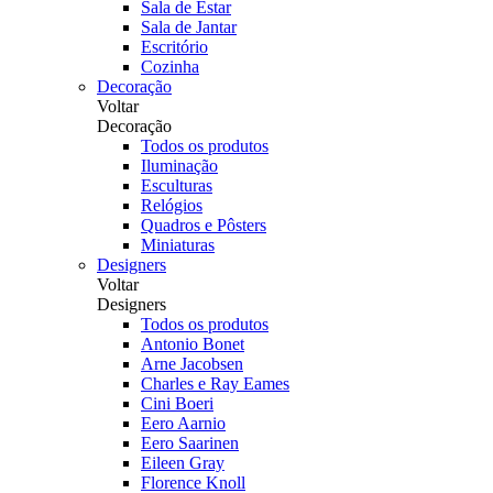
Sala de Estar
Sala de Jantar
Escritório
Cozinha
Decoração
Voltar
Decoração
Todos os produtos
Iluminação
Esculturas
Relógios
Quadros e Pôsters
Miniaturas
Designers
Voltar
Designers
Todos os produtos
Antonio Bonet
Arne Jacobsen
Charles e Ray Eames
Cini Boeri
Eero Aarnio
Eero Saarinen
Eileen Gray
Florence Knoll