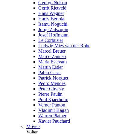
George Nelson
Gerrit Rietveld
Hans Wegner
Harry Bertoia
Isamu Noguchi
Jorge Zalszupin
Josef Hoffmann
Le Corbusier
Ludwig Mies van der Rohe
Marcel Breuer
Marco Zanuso
Maria Estevam
Martin Eisler
Pablo Casas
Patrick Norguet
Pedro Mendes
Peter Ghyczy
Pierre Paulin
Poul Kjaerholm
Verner Panton
Vladimir Kagan
Warren Platner
Xavier Pauchard
Móveis
Voltar