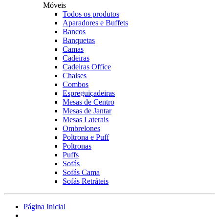
Móveis
Todos os produtos
Aparadores e Buffets
Bancos
Banquetas
Camas
Cadeiras
Cadeiras Office
Chaises
Combos
Espreguiçadeiras
Mesas de Centro
Mesas de Jantar
Mesas Laterais
Ombrelones
Poltrona e Puff
Poltronas
Puffs
Sofás
Sofás Cama
Sofás Retráteis
Página Inicial