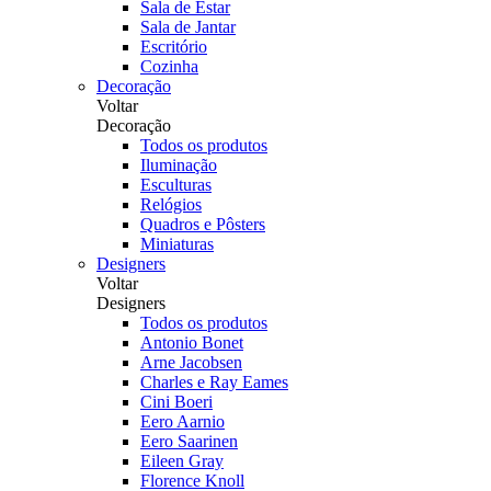
Sala de Estar
Sala de Jantar
Escritório
Cozinha
Decoração
Voltar
Decoração
Todos os produtos
Iluminação
Esculturas
Relógios
Quadros e Pôsters
Miniaturas
Designers
Voltar
Designers
Todos os produtos
Antonio Bonet
Arne Jacobsen
Charles e Ray Eames
Cini Boeri
Eero Aarnio
Eero Saarinen
Eileen Gray
Florence Knoll