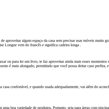
e aproveitar algum espaço da casa sem precisar usar móveis muito gran
 Longue vem do francês e significa cadeira longa .
ar ou para ler um livro, te faz aproveitar ainda mais esses momentos re
ssento é mais alongado, permitindo que você possa deitar caso prefira, e
uma casa confortável, e quando usada adequadamente, vai além do aconch
uma boa variedade de produtos. Portanto, seja para áreas com piscina, q