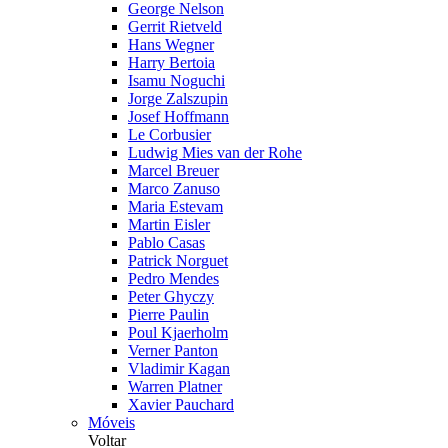
George Nelson
Gerrit Rietveld
Hans Wegner
Harry Bertoia
Isamu Noguchi
Jorge Zalszupin
Josef Hoffmann
Le Corbusier
Ludwig Mies van der Rohe
Marcel Breuer
Marco Zanuso
Maria Estevam
Martin Eisler
Pablo Casas
Patrick Norguet
Pedro Mendes
Peter Ghyczy
Pierre Paulin
Poul Kjaerholm
Verner Panton
Vladimir Kagan
Warren Platner
Xavier Pauchard
Móveis
Voltar