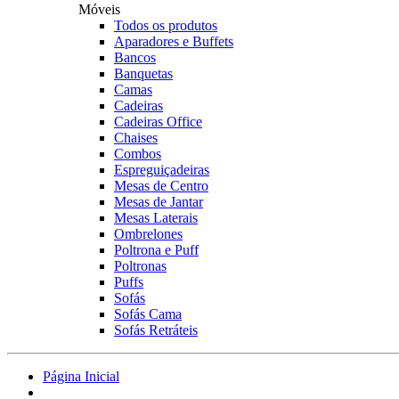
Móveis
Todos os produtos
Aparadores e Buffets
Bancos
Banquetas
Camas
Cadeiras
Cadeiras Office
Chaises
Combos
Espreguiçadeiras
Mesas de Centro
Mesas de Jantar
Mesas Laterais
Ombrelones
Poltrona e Puff
Poltronas
Puffs
Sofás
Sofás Cama
Sofás Retráteis
Página Inicial