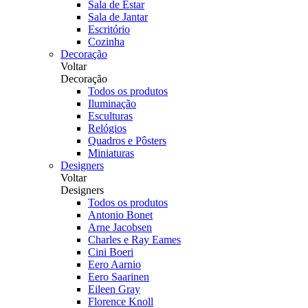
Sala de Estar
Sala de Jantar
Escritório
Cozinha
Decoração
Voltar
Decoração
Todos os produtos
Iluminação
Esculturas
Relógios
Quadros e Pôsters
Miniaturas
Designers
Voltar
Designers
Todos os produtos
Antonio Bonet
Arne Jacobsen
Charles e Ray Eames
Cini Boeri
Eero Aarnio
Eero Saarinen
Eileen Gray
Florence Knoll