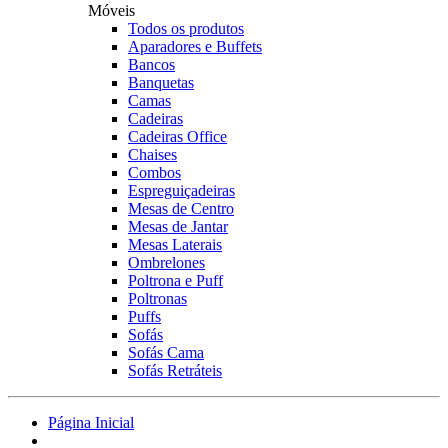
Móveis
Todos os produtos
Aparadores e Buffets
Bancos
Banquetas
Camas
Cadeiras
Cadeiras Office
Chaises
Combos
Espreguiçadeiras
Mesas de Centro
Mesas de Jantar
Mesas Laterais
Ombrelones
Poltrona e Puff
Poltronas
Puffs
Sofás
Sofás Cama
Sofás Retráteis
Página Inicial