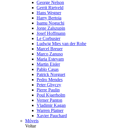
George Nelson
Gerrit Rietveld
Hans Wegner
Harry Bertoia
Isamu Noguchi
Jorge Zalszupin
Josef Hoffmann
Le Corbusier
Ludwig Mies van der Rohe
Marcel Breuer
Marco Zanuso
Maria Estevam
Martin Eisler
Pablo Casas
Patrick Norguet
Pedro Mendes
Peter Ghyczy
Pierre Paulin
Poul Kjaerholm
Verner Panton
Vladimir Kagan
Warren Platner
Xavier Pauchard
Móveis
Voltar