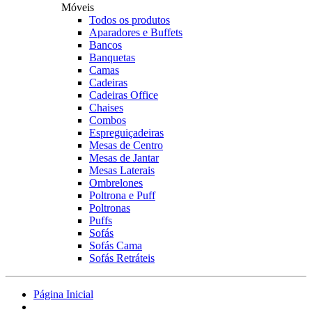
Móveis
Todos os produtos
Aparadores e Buffets
Bancos
Banquetas
Camas
Cadeiras
Cadeiras Office
Chaises
Combos
Espreguiçadeiras
Mesas de Centro
Mesas de Jantar
Mesas Laterais
Ombrelones
Poltrona e Puff
Poltronas
Puffs
Sofás
Sofás Cama
Sofás Retráteis
Página Inicial