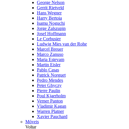
George Nelson
Gerrit Rietveld
Hans Wegner
Harry Bertoia
Isamu Noguchi
Jorge Zalszupin
Josef Hoffmann
Le Corbusier
Ludwig Mies van der Rohe
Marcel Breuer
Marco Zanuso
Maria Estevam
Martin Eisler
Pablo Casas
Patrick Norguet
Pedro Mendes
Peter Ghyczy
Pierre Paulin
Poul Kjaerholm
Verner Panton
Vladimir Kagan
Warren Platner
Xavier Pauchard
Móveis
Voltar