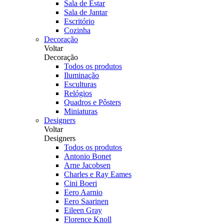
Sala de Estar
Sala de Jantar
Escritório
Cozinha
Decoração
Voltar
Decoração
Todos os produtos
Iluminação
Esculturas
Relógios
Quadros e Pôsters
Miniaturas
Designers
Voltar
Designers
Todos os produtos
Antonio Bonet
Arne Jacobsen
Charles e Ray Eames
Cini Boeri
Eero Aarnio
Eero Saarinen
Eileen Gray
Florence Knoll