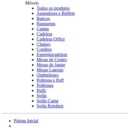
Móveis
Todos os produtos
Aparadores e Buffets
Bancos
Banquetas
Camas
Cadeiras
Cadeiras Office
Chaises
Combos
Espreguiçadeiras
Mesas de Centro
Mesas de Jantar
Mesas Laterais
Ombrelones
Poltrona e Puff
Poltronas
Puffs
Sofás
Sofás Cama
Sofás Retráteis
Página Inicial