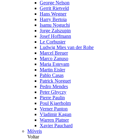
George Nelson
Gerrit Rietveld
Hans Wegner
Harry Bertoia
Isamu Noguchi
Jorge Zalszupin
Josef Hoffmann
Le Corbusier
Ludwig Mies van der Rohe
Marcel Breuer
Marco Zanuso
Maria Estevam
Martin Eisler
Pablo Casas
Patrick Norguet
Pedro Mendes
Peter Ghyczy
Pierre Paulin
Poul Kjaerholm
Verner Panton
Vladimir Kagan
Warren Platner
Xavier Pauchard
Móveis
Voltar