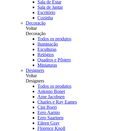
Sala de Estar
Sala de Jantar
Escritório
Cozinha
Decoração
Voltar
Decoração
Todos os produtos
Iluminação
Esculturas
Relógios
Quadros e Pôsters
Miniaturas
Designers
Voltar
Designers
Todos os produtos
Antonio Bonet
Arne Jacobsen
Charles e Ray Eames
Cini Boeri
Eero Aarnio
Eero Saarinen
Eileen Gray
Florence Knoll