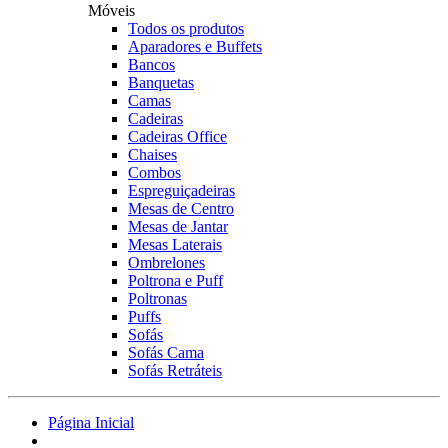
Móveis
Todos os produtos
Aparadores e Buffets
Bancos
Banquetas
Camas
Cadeiras
Cadeiras Office
Chaises
Combos
Espreguiçadeiras
Mesas de Centro
Mesas de Jantar
Mesas Laterais
Ombrelones
Poltrona e Puff
Poltronas
Puffs
Sofás
Sofás Cama
Sofás Retráteis
Página Inicial