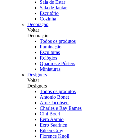
Sala de Estar
Sala de Jantar
Escritório
Cozinha
Decoração
Voltar
Decoração
Todos os produtos
Iluminação
Esculturas
Relógios
Quadros e Pôsters
Miniaturas
Designers
Voltar
Designers
Todos os produtos
Antonio Bonet
Arne Jacobsen
Charles e Ray Eames
Cini Boeri
Eero Aarnio
Eero Saarinen
Eileen Gray
Florence Knoll