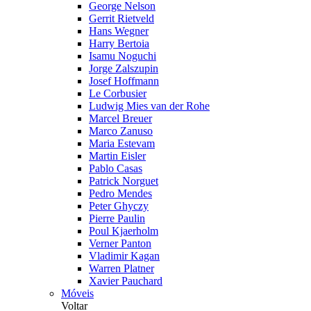
George Nelson
Gerrit Rietveld
Hans Wegner
Harry Bertoia
Isamu Noguchi
Jorge Zalszupin
Josef Hoffmann
Le Corbusier
Ludwig Mies van der Rohe
Marcel Breuer
Marco Zanuso
Maria Estevam
Martin Eisler
Pablo Casas
Patrick Norguet
Pedro Mendes
Peter Ghyczy
Pierre Paulin
Poul Kjaerholm
Verner Panton
Vladimir Kagan
Warren Platner
Xavier Pauchard
Móveis
Voltar