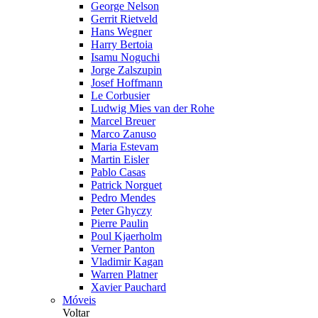
George Nelson
Gerrit Rietveld
Hans Wegner
Harry Bertoia
Isamu Noguchi
Jorge Zalszupin
Josef Hoffmann
Le Corbusier
Ludwig Mies van der Rohe
Marcel Breuer
Marco Zanuso
Maria Estevam
Martin Eisler
Pablo Casas
Patrick Norguet
Pedro Mendes
Peter Ghyczy
Pierre Paulin
Poul Kjaerholm
Verner Panton
Vladimir Kagan
Warren Platner
Xavier Pauchard
Móveis
Voltar