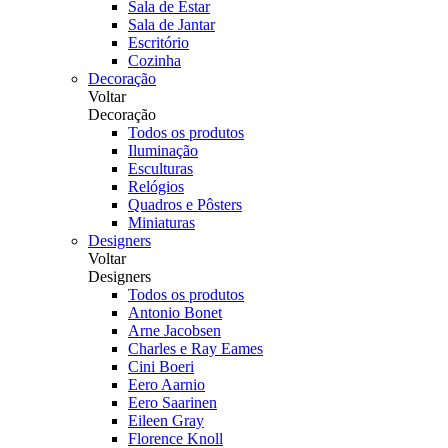
Sala de Estar
Sala de Jantar
Escritório
Cozinha
Decoração
Voltar
Decoração
Todos os produtos
Iluminação
Esculturas
Relógios
Quadros e Pôsters
Miniaturas
Designers
Voltar
Designers
Todos os produtos
Antonio Bonet
Arne Jacobsen
Charles e Ray Eames
Cini Boeri
Eero Aarnio
Eero Saarinen
Eileen Gray
Florence Knoll