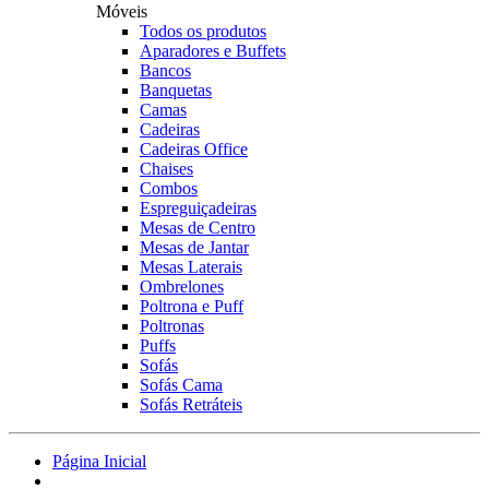
Móveis
Todos os produtos
Aparadores e Buffets
Bancos
Banquetas
Camas
Cadeiras
Cadeiras Office
Chaises
Combos
Espreguiçadeiras
Mesas de Centro
Mesas de Jantar
Mesas Laterais
Ombrelones
Poltrona e Puff
Poltronas
Puffs
Sofás
Sofás Cama
Sofás Retráteis
Página Inicial