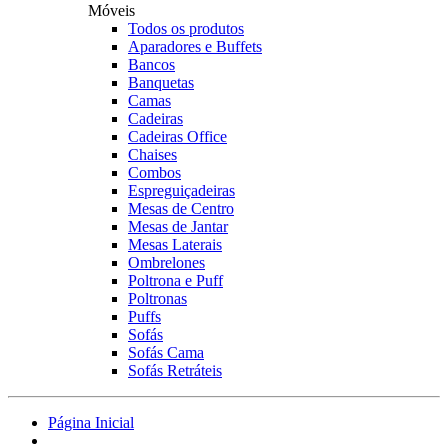
Móveis
Todos os produtos
Aparadores e Buffets
Bancos
Banquetas
Camas
Cadeiras
Cadeiras Office
Chaises
Combos
Espreguiçadeiras
Mesas de Centro
Mesas de Jantar
Mesas Laterais
Ombrelones
Poltrona e Puff
Poltronas
Puffs
Sofás
Sofás Cama
Sofás Retráteis
Página Inicial