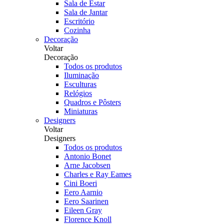
Sala de Estar
Sala de Jantar
Escritório
Cozinha
Decoração
Voltar
Decoração
Todos os produtos
Iluminação
Esculturas
Relógios
Quadros e Pôsters
Miniaturas
Designers
Voltar
Designers
Todos os produtos
Antonio Bonet
Arne Jacobsen
Charles e Ray Eames
Cini Boeri
Eero Aarnio
Eero Saarinen
Eileen Gray
Florence Knoll