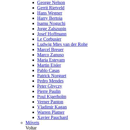
George Nelson
Gerrit Rietveld
Hans Wegner
Harry Bertoia
Isamu Noguchi
Jorge Zalszupin
Josef Hoffmann
Le Corbusier
Ludwig Mies van der Rohe
Marcel Breuer
Marco Zanuso
Maria Estevam
Martin Eisler
Pablo Casas
Patrick Norguet
Pedro Mendes
Peter Ghyczy
Pierre Paulin
Poul Kjaerholm
Verner Panton
Vladimir Kagan
Warren Platner
Xavier Pauchard
Móveis
Voltar