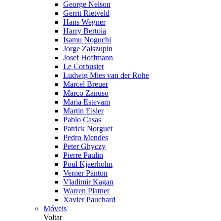
George Nelson
Gerrit Rietveld
Hans Wegner
Harry Bertoia
Isamu Noguchi
Jorge Zalszupin
Josef Hoffmann
Le Corbusier
Ludwig Mies van der Rohe
Marcel Breuer
Marco Zanuso
Maria Estevam
Martin Eisler
Pablo Casas
Patrick Norguet
Pedro Mendes
Peter Ghyczy
Pierre Paulin
Poul Kjaerholm
Verner Panton
Vladimir Kagan
Warren Platner
Xavier Pauchard
Móveis
Voltar