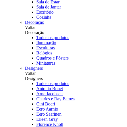
Sala de Estar
Sala de Jantar
Escritório
Cozinha
Decoração
Voltar
Decoração
Todos os produtos
Iluminação
Esculturas
Relógios
Quadros e Pôsters
Miniaturas
Designers
Voltar
Designers
Todos os produtos
Antonio Bonet
Arne Jacobsen
Charles e Ray Eames
Cini Boeri
Eero Aarnio
Eero Saarinen
Eileen Gray
Florence Knoll