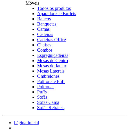
Móveis
Todos os produtos
Aparadores e Buffets
Bancos
Banquetas
Camas
Cadeiras
Cadeiras Office
Chaises
Combos
Espreguiçadeiras
Mesas de Centro
Mesas de Jantar
Mesas Laterais
Ombrelones
Poltrona e Puff
Poltronas
Puffs
Sofás
Sofás Cama
Sofás Retráteis
Página Inicial