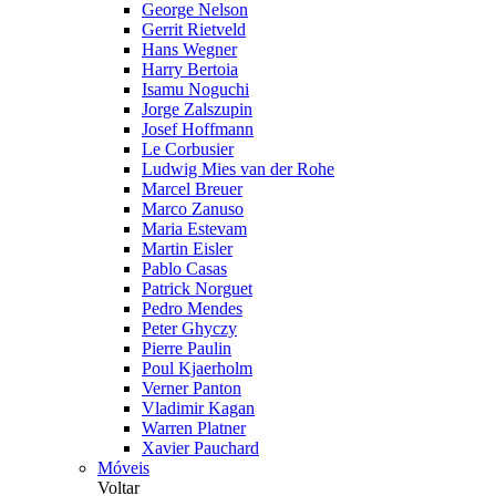
George Nelson
Gerrit Rietveld
Hans Wegner
Harry Bertoia
Isamu Noguchi
Jorge Zalszupin
Josef Hoffmann
Le Corbusier
Ludwig Mies van der Rohe
Marcel Breuer
Marco Zanuso
Maria Estevam
Martin Eisler
Pablo Casas
Patrick Norguet
Pedro Mendes
Peter Ghyczy
Pierre Paulin
Poul Kjaerholm
Verner Panton
Vladimir Kagan
Warren Platner
Xavier Pauchard
Móveis
Voltar