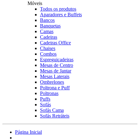
Móveis
Todos os produtos
Aparadores e Buffets
Bancos
Banquetas
Camas
Cadeiras
Cadeiras Office
Chaises
Combos
Espreguiçadeiras
Mesas de Centro
Mesas de Jantar
Mesas Laterais
Ombrelones
Poltrona e Puff
Poltronas
Puffs
Sofás
Sofás Cama
Sofás Retráteis
Página Inicial